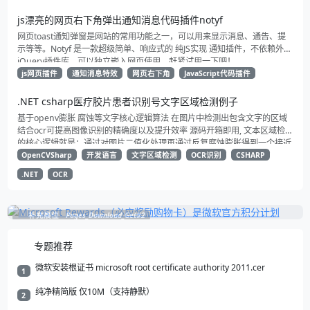
js漂亮的网页右下角弹出通知消息代码插件notyf
网页toast通知弹窗是网站的常用功能之一，可以用来显示消息、通告、提
示等等。Notyf 是一款超级简单、响应式的 纯JS实现 通知插件，不依赖外部
jQuery插件库，可以独立嵌入网页使用。赶紧试用一下吧！
js网页插件
通知消息特效
网页右下角
JavaScript代码插件
.NET csharp医疗胶片患者识别号文字区域检测例子
基于openv膨胀 腐蚀等文字核心逻辑算法 在图片中检测出包含文字的区域
结合ocr可提高图像识别的精确度以及提升效率 源码开箱即用, 文本区域检测
的核心逻辑就是：通过对图片二值化处理再通过反复腐蚀膨胀得到一个接近
矩形的方块 然后将这些矩形框选出来就得到了文本所在区域 再根据一系列
OpenCVSharp
开发语言
文字区域检测
OCR识别
CSHARP
过滤规则提取到我们所需要的区域 进行识别减少不必要的图像识别 以提升
.NET
OCR
系统整体效率
补充展位
Pages_Download_Get#2
专题推荐
微软安装根证书 microsoft root certificate authority 2011.cer
1
纯净精简版 仅10M（支持静默）
2