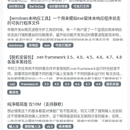
本转换为exe，然后就可以正常监护了；部分需要外部环境调用cmd脚本的
可能会有点问题（比如nodejs、node-red相关进程）
BAT转EXE
BatToExe
BAT脚本转换
可执行文件
【windows未响应工具】一个用来模拟exe窗体未响应程序状态
的可执行程序文件
早期开发tk精灵进程守护工具的时候，有一个用户提了一个监视应用未响应
状态执行强制重启的功能需求，最开始功能开发测试时需要进程复现未响应
状态 来进行测试，但目标程序这种状态出现的时机有点可遇不可求，导致每
次功能验证和测试都比较麻烦，于是就自己花了点时间写了个启动就直接未
windows
未响应
exe
可执行程序
响应的exe，用来模拟进程的未响应状态给tk精灵监视重启功能测试验证。
【脱机安装包】.net-framework 3.5、4.0、4.5、4.6、4.7、4.8
各版本离线包
平时工作任务和不同同事合作开发用到的.net-framework运行时也经常不
同，部署项目时需要不同的客户端上安装各个不同的版本运行时 每次去找安
装包都需要花时间一个一个找，索性直接把所有版本都下载好了整理放到了
一起方便以后下载和转存。 其中包含了自.net 3.5以来3.5、4.0、4.5、
.net
framework
3.5
4.0
4.5
4.6
4.7
4.8
脱机安装
4.6、4.7、4.8各个版本发布的的运行时离线安装包
离线包
纯净精简版 仅10M（支持静默）
想必搜索这个的基本都是对弹窗广告不胜其扰，但又习惯了搜狗输入法目前
还不想更换其他输入法软件，这个精简版是网友互联网分享的版本，去除了
一些日常不必要的功能组件及广告相关模块，使用比较安静，下载安装前请
自行杀一下毒
输入法
搜狗输入法
v6.5
纯净精简