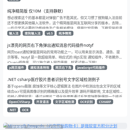
纯净精简版 仅10M（支持静默）
想必搜索这个的基本都是对弹窗广告不胜其扰，但又习惯了搜狗输入法目前
还不想更换其他输入法软件，这个精简版是网友互联网分享的版本，去除了
一些日常不必要的功能组件及广告相关模块，使用比较安静，下载安装前请
自行杀一下毒
输入法
搜狗输入法
v6.5
纯净精简
js漂亮的网页右下角弹出通知消息代码插件notyf
网页toast通知弹窗是网站的常用功能之一，可以用来显示消息、通告、提
示等等。Notyf 是一款超级简单、响应式的 纯JS实现 通知插件，不依赖外部
jQuery插件库，可以独立嵌入网页使用。赶紧试用一下吧！
js网页插件
通知消息特效
网页右下角
JavaScript代码插件
.NET csharp医疗胶片患者识别号文字区域检测例子
基于openv膨胀 腐蚀等文字核心逻辑算法 在图片中检测出包含文字的区域
结合ocr可提高图像识别的精确度以及提升效率 源码开箱即用, 文本区域检测
的核心逻辑就是：通过对图片二值化处理再通过反复腐蚀膨胀得到一个接近
矩形的方块 然后将这些矩形框选出来就得到了文本所在区域 再根据一系列
OpenCVSharp
开发语言
文字区域检测
OCR识别
CSHARP
过滤规则提取到我们所需要的区域 进行识别减少不必要的图像识别 以提升
.NET
OCR
系统整体效率
补充展位
Pages_Download_Get#2