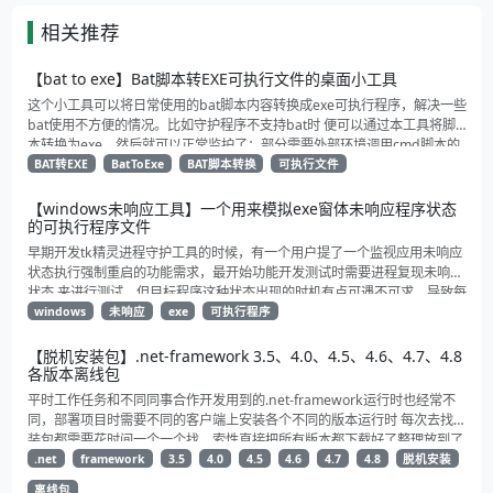
相关推荐
【bat to exe】Bat脚本转EXE可执行文件的桌面小工具
这个小工具可以将日常使用的bat脚本内容转换成exe可执行程序，解决一些
bat使用不方便的情况。比如守护程序不支持bat时 便可以通过本工具将脚
本转换为exe，然后就可以正常监护了；部分需要外部环境调用cmd脚本的
可能会有点问题（比如nodejs、node-red相关进程）
BAT转EXE
BatToExe
BAT脚本转换
可执行文件
【windows未响应工具】一个用来模拟exe窗体未响应程序状态
的可执行程序文件
早期开发tk精灵进程守护工具的时候，有一个用户提了一个监视应用未响应
状态执行强制重启的功能需求，最开始功能开发测试时需要进程复现未响应
状态 来进行测试，但目标程序这种状态出现的时机有点可遇不可求，导致每
次功能验证和测试都比较麻烦，于是就自己花了点时间写了个启动就直接未
windows
未响应
exe
可执行程序
响应的exe，用来模拟进程的未响应状态给tk精灵监视重启功能测试验证。
【脱机安装包】.net-framework 3.5、4.0、4.5、4.6、4.7、4.8
各版本离线包
平时工作任务和不同同事合作开发用到的.net-framework运行时也经常不
同，部署项目时需要不同的客户端上安装各个不同的版本运行时 每次去找安
装包都需要花时间一个一个找，索性直接把所有版本都下载好了整理放到了
一起方便以后下载和转存。 其中包含了自.net 3.5以来3.5、4.0、4.5、
.net
framework
3.5
4.0
4.5
4.6
4.7
4.8
脱机安装
4.6、4.7、4.8各个版本发布的的运行时离线安装包
离线包