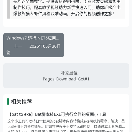
技巧的全面教学。提供素材绘制指南、创意激发灵感和实用
制作技巧，配套教学视频助力新手快速入门。助你轻松产出
爆款熊猫人虾仁风格沙雕动画，开启你的视频创作之旅！
Windows7 运行.NET6应用程序崩溃必备环境包 | 含 VC++ 运行库・.NET6 runtime・系统补丁包
上一
2025年05月30日
篇
补充展位
Pages_Download_Get#1
相关推荐
【bat to exe】Bat脚本转EXE可执行文件的桌面小工具
这个小工具可以将日常使用的bat脚本内容转换成exe可执行程序，解决一些
bat使用不方便的情况。比如守护程序不支持bat时 便可以通过本工具将脚
本转换为exe，然后就可以正常监护了；部分需要外部环境调用cmd脚本的