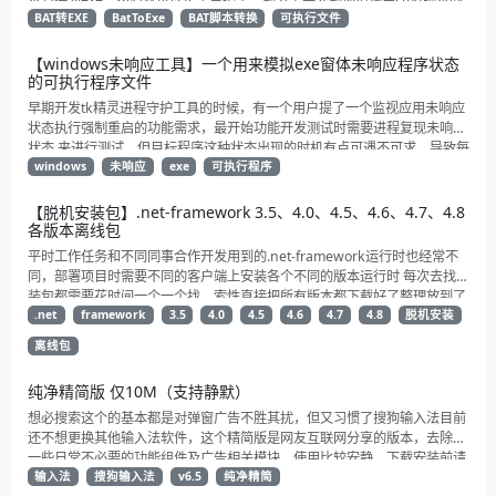
可能会有点问题（比如nodejs、node-red相关进程）
BAT转EXE
BatToExe
BAT脚本转换
可执行文件
【windows未响应工具】一个用来模拟exe窗体未响应程序状态
的可执行程序文件
早期开发tk精灵进程守护工具的时候，有一个用户提了一个监视应用未响应
状态执行强制重启的功能需求，最开始功能开发测试时需要进程复现未响应
状态 来进行测试，但目标程序这种状态出现的时机有点可遇不可求，导致每
次功能验证和测试都比较麻烦，于是就自己花了点时间写了个启动就直接未
windows
未响应
exe
可执行程序
响应的exe，用来模拟进程的未响应状态给tk精灵监视重启功能测试验证。
【脱机安装包】.net-framework 3.5、4.0、4.5、4.6、4.7、4.8
各版本离线包
平时工作任务和不同同事合作开发用到的.net-framework运行时也经常不
同，部署项目时需要不同的客户端上安装各个不同的版本运行时 每次去找安
装包都需要花时间一个一个找，索性直接把所有版本都下载好了整理放到了
一起方便以后下载和转存。 其中包含了自.net 3.5以来3.5、4.0、4.5、
.net
framework
3.5
4.0
4.5
4.6
4.7
4.8
脱机安装
4.6、4.7、4.8各个版本发布的的运行时离线安装包
离线包
纯净精简版 仅10M（支持静默）
想必搜索这个的基本都是对弹窗广告不胜其扰，但又习惯了搜狗输入法目前
还不想更换其他输入法软件，这个精简版是网友互联网分享的版本，去除了
一些日常不必要的功能组件及广告相关模块，使用比较安静，下载安装前请
自行杀一下毒
输入法
搜狗输入法
v6.5
纯净精简