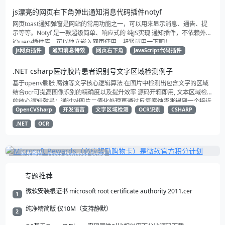
js漂亮的网页右下角弹出通知消息代码插件notyf
网页toast通知弹窗是网站的常用功能之一，可以用来显示消息、通告、提
示等等。Notyf 是一款超级简单、响应式的 纯JS实现 通知插件，不依赖外部
jQuery插件库，可以独立嵌入网页使用。赶紧试用一下吧！
js网页插件
通知消息特效
网页右下角
JavaScript代码插件
.NET csharp医疗胶片患者识别号文字区域检测例子
基于openv膨胀 腐蚀等文字核心逻辑算法 在图片中检测出包含文字的区域
结合ocr可提高图像识别的精确度以及提升效率 源码开箱即用, 文本区域检测
的核心逻辑就是：通过对图片二值化处理再通过反复腐蚀膨胀得到一个接近
矩形的方块 然后将这些矩形框选出来就得到了文本所在区域 再根据一系列
OpenCVSharp
开发语言
文字区域检测
OCR识别
CSHARP
过滤规则提取到我们所需要的区域 进行识别减少不必要的图像识别 以提升
.NET
OCR
系统整体效率
补充展位
Pages_Download_Get#2
专题推荐
微软安装根证书 microsoft root certificate authority 2011.cer
1
纯净精简版 仅10M（支持静默）
2