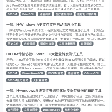
这款医疗胶片DICOM虚拟打印机打印通信调试工具（又称C-PrintSCU）是
指定屏幕区域内容来判断内容是否变更的业务。
用于PrintSCP服务开发的功能调试验证的。它可以直接推送图像到DICOM
虚拟打印机进行打印，并支持dcm或图片格式的胶片文件。该工具基于
DICOM 3.0标准开发，测试验证了多款网络上的虚拟打印软件的正常打印功
DICOM
PrintSCU
通信调试
医疗虚拟打印
医疗打印客户端
能。此外，它还提供界面化的dicom通信协议信息展示和通信阶段的日志信
息输出，可用于排查客户端和服务端的通信协议问题。
一款用于Windows历史文件文档自动清理小工具
一款针对Windows系统环境下 程序业务历史文件的清理小工具，可以指定
特定业务文件目录对无用的历史文件进行自动清理，可以根据自己的需求设
置文件的保留期以及删除空文件夹目录。为避免工作时间的正常运行 也可以
设置闲时执行（0点到7点）。
历史文件
自动清理
清理空目录
文件批量删除
目录清理
DICOM传输协议C-StoreSCU大批量转发测试工具
用于DICOM医疗工作中存在文件夹大批量发送DCM原图文件的需求，可以
针对DicomStoreSCP服务软件进行压力测试、大批量转发原图文件。站长
开发原因是已有的C-StoreSCU工具发送少量文件还行，但对于大批量的文
件发送实在力有未逮，于是就开发了一个大批量的发送测试工具（C-
DICOM
DicomStoreSCU
DICOM转发
原图转发
C-StoreSCU
StoreSCU）专门用于工作测试的版本，然后再基于这一版的软件美化下界
DICOM压力测试
大批量转发
面后就诞生了这款DicomStoreSCU。
一款用于windows系统文件夹结构化同步保存备份的辅助工具
这个工具开发起因是2023年元旦前接了一单网友的小私活，之所以找到我
大概是因为是TK精灵用户，觉得软件体验还不错就找到了这边希望定制一款
文件夹结构化备份的小工具，原以为需求很简单就接了，然而最初开出的版
本体验备份效率却非常的拉跨，期间对方给我提供了一些比较好的建议和思
文件同步
文件夹同步
DiskFileCopy
结构化备份