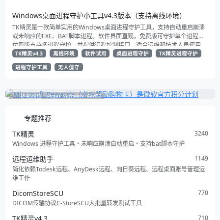
路最终完成了这个版本 ，本地实际测试数据8w+文件（20GB+） 实测效果
同步备份效果还不错，实现了定时全量备份，以及错误信息输出（界面限仅
Windows桌面进程守护小工具v4.3版本（支持离线环境）
展示最新的n条）
TK精灵是一款简单实用的Windows桌面进程守护工具，支持自动重启崩溃
或未响应的EXE、BAT脚本进程。软件界面直观，免费版可守护单个进程，
付费版支持多进程守护，并提供远程控制接口。适合运维和技术人员使用，
无需复杂操作即可高效管理进程运行状态。
TK精灵v4.3
离线环境
软件试用
桌面进程守护
TK精灵进程守护
进程守护工具
无人值守
补充展位
Pages_Software_Get#2
专题推荐
TK精灵
3240
Windows 进程守护工具・未响应崩溃自动重启・支持bat脚本守护
远程运维助手
1149
简化依赖Todesk远程、AnyDesk远程、向日葵远程、远程桌面账号管理运
维工作
DicomStoreSCU
770
DICOM传输协议C-StoreSCU大批量转发测试工具
TK精灵v4.3
710