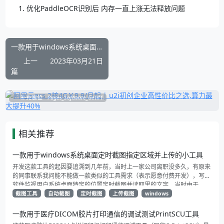
优化PaddleOCR识别后 内存一直上涨无法释放问题
一款用于windows系统桌面定时截图指定区域并上传的小工具
上一
2023年03月21日
篇
补充展位
Pages_Software_Get#1
相关推荐
一款用于windows系统桌面定时截图指定区域并上传的小工具
开发这款工具的起因要追溯到几年前，当时上一家公司离职没多久，有原来
的同事联系我问能不能做一款类似的工具需求（表示愿意付费开发），写个
软件监视用户系统桌面特定的位置定时截图并读取里的文字，当时由于
TesseractOCR这块已经把我折腾的很反感了（工作量太大了）于是便婉拒
截图工具
自动截图
定时截图
上传截图
windows
了，这段时间感觉之前开发的OCR辅助工具已经解决了这个问题，于是就萌
生了做一个适用范围更广的屏幕自动抓取上传，只需要事先设定好指定位置
一款用于医疗DICOM胶片打印通信的调试测试PrintSCU工具
（允许多个），工具就会定时截图并往指定的地址推送，适合需要定时监听