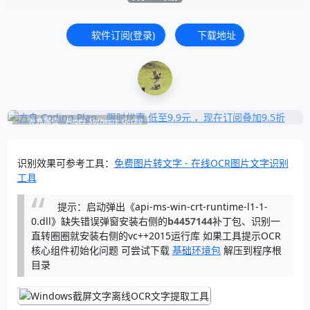
软件订阅(登录)
下载地址
补充展位
Pages_Software_Get#0
识别效果可参考工具：
免费图片转文字 - 在线OCR图片文字识别
工具
提示：启动弹出《api-ms-win-crt-runtime-l1-1-
0.dll》缺失错误弹窗安装右侧的
b4457144
补丁包、识别一
直转圈圈就安装右侧的vc++2015运行库 如果工具提示OCR
核心组件初始化问题 可尝试下载
基础环境包
解压到程序根
目录