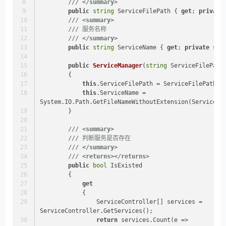
///
</summary>
public
string
 ServiceFilePath { 
get
; 
private
///
<summary>
///
 服务名称
///
</summary>
public
string
 ServiceName { 
get
; 
private
set
public
ServiceManager
(
string
 ServiceFilePath
        {
this
.ServiceFilePath = ServiceFilePath;
this
.ServiceName = 
System.IO.Path.GetFileNameWithoutExtension(ServiceFi
        }
///
<summary>
///
 判断服务是否存在
///
</summary>
///
<returns>
</returns>
public
bool
 IsExisted
        {
get
            {
                ServiceController[] services = 
ServiceController.GetServices();
return
 services.Count(e => 