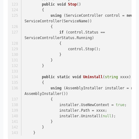
public
void
Stop
()
        {
using
 (ServiceController control = 
new
ServiceController(ServiceName))
            {
if
 (control.Status == 
ServiceControllerStatus.Running)
                {
                    control.Stop();
                }
            }
        }
public
static
void
Uninstall
(
string
 xxxx
)
        {
using
 (AssemblyInstaller installer = 
new
AssemblyInstaller())
            {
                installer.UseNewContext = 
true
;
                installer.Path = xxxx;
                installer.Uninstall(
null
);
            }
        }
    }