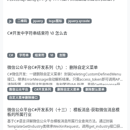
js
二维码
jquery
logo图标
jquery.qrcode
C#开发中字符串结束符 \0 怎么去
C#
字符串
结束符
\0
去除
微信公众平台C#开发系列（九）：删除自定义菜单
C#微信开发：一键删除自定义菜单！封装DeletingCustomDefinedMenu
接口，继承ErrorMessage自动解析结果。只需access_token即可调用API
清除配置。代码简洁复用性强，告别繁琐XML处理，直接GetResponse获
取状态。适合动态管理公众号的开发者，建议收藏备用！
微信公众平台
C#开发系列
删除自定义菜单
删除默认菜单
自定义菜单删除接口
微信公众平台C#开发系列（十三）：模板消息-获取微信消息模
板的所属行业
基于C#语言详解微信公众平台模板消息所属行业查询方法。通过封装
TemplateGetIndustry类继承WeiXinRequest，调用get_industry接口获