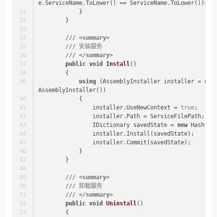
e.ServiceName.ToLower() == ServiceName.ToLower())>
0
;
            }
        }
///
<summary>
///
 安装服务
///
</summary>
public
void
Install
()
        {
using
 (AssemblyInstaller installer = 
new
AssemblyInstaller())
            {
                installer.UseNewContext = 
true
;
                installer.Path = ServiceFilePath;
                IDictionary savedState = 
new
 Hashtab
                installer.Install(savedState);
                installer.Commit(savedState);
            }
        }
///
<summary>
///
 卸载服务
///
</summary>
public
void
Uninstall
()
        {