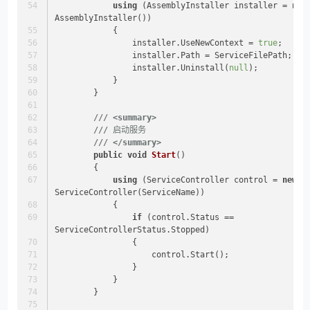
using
 (AssemblyInstaller installer = 
new
AssemblyInstaller())
            {
                installer.UseNewContext = 
true
;
                installer.Path = ServiceFilePath;
                installer.Uninstall(
null
);
            }
        }
///
<summary>
///
 启动服务
///
</summary>
public
void
Start
()
        {
using
 (ServiceController control = 
new
ServiceController(ServiceName))
            {
if
 (control.Status == 
ServiceControllerStatus.Stopped)
                {
                    control.Start();
                }
            }
        }