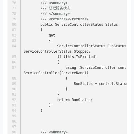
///
<summary>
///
 获取服务状态
///
</summary>
///
<returns>
</returns>
public
 ServiceControllerStatus Status
        {
get
            {
                ServiceControllerStatus RunStatus = 
ServiceControllerStatus.Stopped;
if
 (
this
.IsExisted)
                {
using
 (ServiceController control
ServiceController(ServiceName))
                    {
                        RunStatus = control.Status;
                    }
                }
return
 RunStatus;
            }
        }
///
<summary>