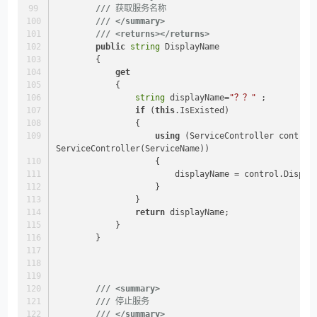
///
 获取服务名称
///
</summary>
///
<returns>
</returns>
public
string
 DisplayName
        {
get
            {
string
 displayName=
"？？"
 ;
if
 (
this
.IsExisted)
                {
using
 (ServiceController control
ServiceController(ServiceName))
                    {
                        displayName = control.Dis
                    }
                }
return
 displayName;
            }
        }
///
<summary>
///
 停止服务
///
</summary>