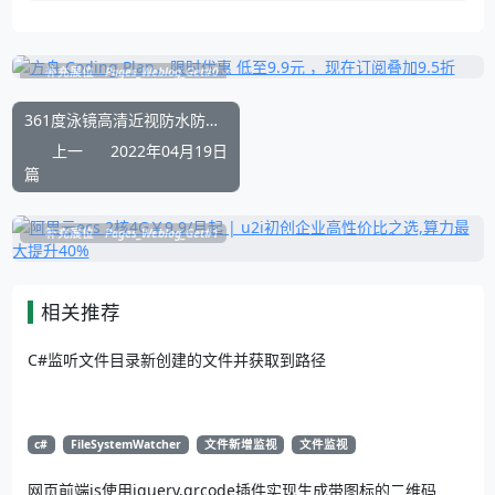
补充展位
Pages_Weblog_Get#0
361度泳镜高清近视防水防雾大框
上一
2022年04月19日
篇
补充展位
Pages_Weblog_Get#1
相关推荐
C#监听文件目录新创建的文件并获取到路径
c#
FileSystemWatcher
文件新增监视
文件监视
网页前端js使用jquery.qrcode插件实现生成带图标的二维码