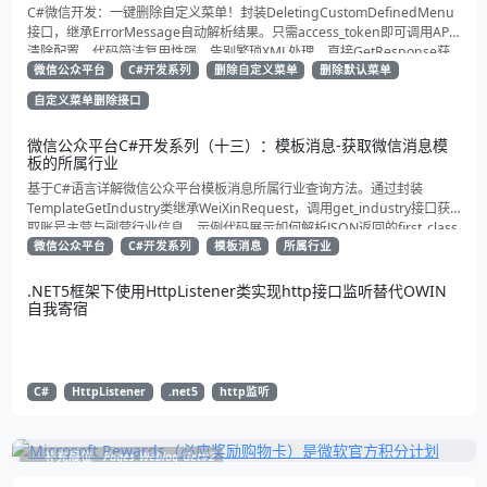
C#微信开发：一键删除自定义菜单！封装DeletingCustomDefinedMenu
接口，继承ErrorMessage自动解析结果。只需access_token即可调用API
清除配置。代码简洁复用性强，告别繁琐XML处理，直接GetResponse获
取状态。适合动态管理公众号的开发者，建议收藏备用！
微信公众平台
C#开发系列
删除自定义菜单
删除默认菜单
自定义菜单删除接口
微信公众平台C#开发系列（十三）：模板消息-获取微信消息模
板的所属行业
基于C#语言详解微信公众平台模板消息所属行业查询方法。通过封装
TemplateGetIndustry类继承WeiXinRequest，调用get_industry接口获
取账号主营与副营行业信息。示例代码展示如何解析JSON返回的first_class
与second_class数据，为开发者提供合规通知场景开发支持
微信公众平台
C#开发系列
模板消息
所属行业
.NET5框架下使用HttpListener类实现http接口监听替代OWIN
自我寄宿
C#
HttpListener
.net5
http监听
补充展位
Pages_Weblog_Get#2