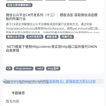
自定义菜单删除接口
微信公众平台C#开发系列（十三）：模板消息-获取微信消息模
板的所属行业
基于C#语言详解微信公众平台模板消息所属行业查询方法。通过封装
TemplateGetIndustry类继承WeiXinRequest，调用get_industry接口获
取账号主营与副营行业信息。示例代码展示如何解析JSON返回的first_class
与second_class数据，为开发者提供合规通知场景开发支持
微信公众平台
C#开发系列
模板消息
所属行业
.NET5框架下使用HttpListener类实现http接口监听替代OWIN
自我寄宿
C#
HttpListener
.net5
http监听
补充展位
Pages_Weblog_Get#2
专题推荐
暂无内容