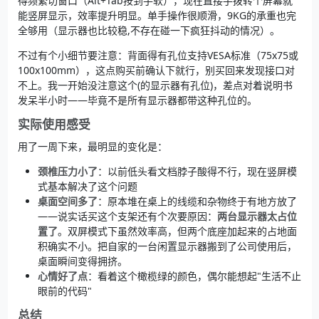
得频繁切窗口（Alt+Tab按到手软），现在直接手拨转个屏幕就
能竖屏显示，效率提升明显。单手操作很顺滑，9KG的承重也完
全够用（显示器也比较稳,不存在碰一下疯狂抖动的情况）。
不过有个小细节要注意：背面得有孔位支持VESA标准（75x75或
100x100mm），这点购买前确认下就行，别买回来发现接口对
不上。我一开始没注意这个(的显示器有孔位)，差点对着说明书
发呆半小时——毕竟不是所有显示器都带这种孔位的。
实际使用感受
用了一周下来，最明显的变化是：
颈椎压力小了
：以前低头看文档脖子酸得不行，现在竖屏模
式基本解决了这个问题
桌面空间多了
：原本堆在桌上的线缆和杂物终于有地方放了
——说实话买这个支架还有个次要原因：
两台显示器太占位
置了
。双屏模式下虽然效率高，但两个底座加起来的占地面
积确实不小。把自家的一台闲置显示器搬到了公司使用后，
桌面瞬间变得拥挤。
心情好了点
：看着这个橄榄绿的颜色，偶尔能想起"生活不止
眼前的代码"
总结