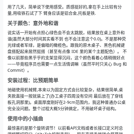
用了几天，简单说下使用感受。质感挺好的,拿在手上比较有分
量,用吸铁石试了下 臂身应该是铝合金,托板是铁.
关于颜色：意外地和谐
说实话一开始有点担心绿色会不会太跳脱，结果放在桌上意外和
谐(虽然大部分时间其实看不到 也不会注意这个0.0)。不是那种荧
光绿或者军绿，是偏暗的橄榄色。跟我的原木桌子、黑色机械键
盘搭配起来居然挺搭（甚至有点像 IDE 里的某个主题配色）。 不
像以前那些黑乎乎的支架显得沉闷，这个颜色看着心情稍微好点
——毕竟程序员也需要一点生活情调嘛（虽然平时只关心 Bug 和
Commit）。
安装过程：比预期简单
地磁使用机械臂,本来以为固定方式会比较复杂，结果很简单,桌
夹款直接一按就装上了(办工桌子四周没有空间 最后放在了穿线
板孔洞那里)。桌面厚度刚好在2-9cm范围内，我这种普通办公桌
完全没问题。整个过程大概5分钟搞定，不用破坏桌子结构。
使用中的小插曲
最惊喜的是那个旋转调节！以前看API文档或者长接口定义时总