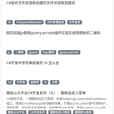
C#监听文件目录新创建的文件并获取到路径
c#
FileSystemWatcher
文件新增监视
文件监视
网页前端js使用jquery.qrcode插件实现生成带图标的二维码
js
二维码
jquery
logo图标
jquery.qrcode
C#开发中字符串结束符 \0 怎么去
C#
字符串
结束符
\0
去除
微信公众平台C#开发系列（九）：删除自定义菜单
C#微信开发：一键删除自定义菜单！封装DeletingCustomDefinedMenu
接口，继承ErrorMessage自动解析结果。只需access_token即可调用API
清除配置。代码简洁复用性强，告别繁琐XML处理，直接GetResponse获
取状态。适合动态管理公众号的开发者，建议收藏备用！
微信公众平台
C#开发系列
删除自定义菜单
删除默认菜单