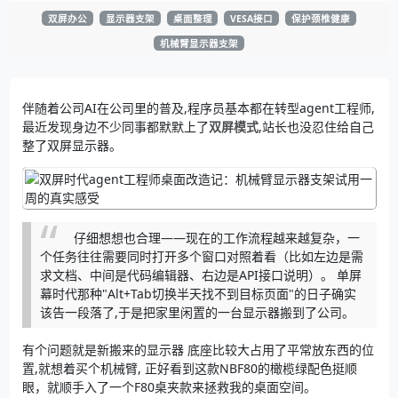
双屏办公
显示器支架
桌面整理
VESA接口
保护颈椎健康
机械臂显示器支架
伴随着公司AI在公司里的普及,程序员基本都在转型agent工程师,
最近发现身边不少同事都默默上了
双屏模式
,站长也没忍住给自己
整了双屏显示器。
仔细想想也合理——现在的工作流程越来越复杂，一
个任务往往需要同时打开多个窗口对照着看（比如左边是需
求文档、中间是代码编辑器、右边是API接口说明）。 单屏
幕时代那种"Alt+Tab切换半天找不到目标页面"的日子确实
该告一段落了,于是把家里闲置的一台显示器搬到了公司。
有个问题就是新搬来的显示器 底座比较大占用了平常放东西的位
置,就想着买个机械臂, 正好看到这款NBF80的橄榄绿配色挺顺
眼，就顺手入了一个F80桌夹款来拯救我的桌面空间。