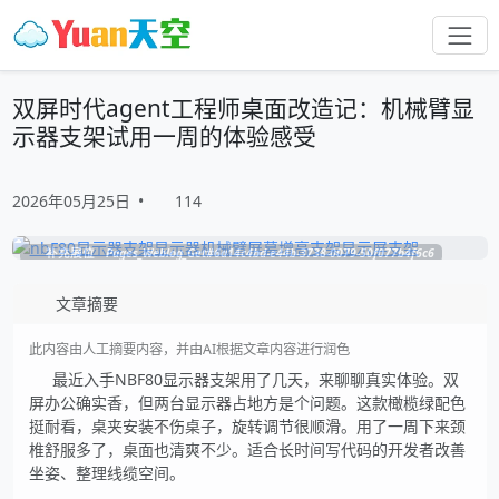
双屏时代agent工程师桌面改造记：机械臂显
示器支架试用一周的体验感受
2026年05月25日
•
114
补充展位
Pages_Weblog_Get#6a14c4bd-e44b-3738-0079-50f077b4f6c6
文章摘要
此内容由人工摘要内容，并由AI根据文章内容进行润色
最近入手NBF80显示器支架用了几天，来聊聊真实体验。双
屏办公确实香，但两台显示器占地方是个问题。这款橄榄绿配色
挺耐看，桌夹安装不伤桌子，旋转调节很顺滑。用了一周下来颈
椎舒服多了，桌面也清爽不少。适合长时间写代码的开发者改善
坐姿、整理线缆空间。