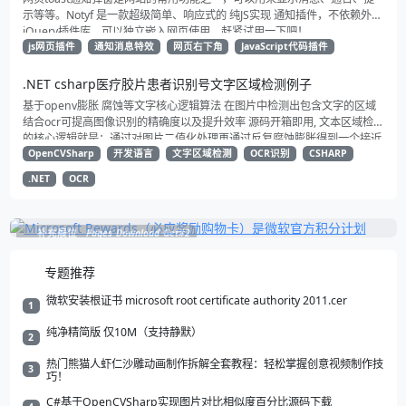
示等等。Notyf 是一款超级简单、响应式的 纯JS实现 通知插件，不依赖外部
jQuery插件库，可以独立嵌入网页使用。赶紧试用一下吧！
js网页插件
通知消息特效
网页右下角
JavaScript代码插件
.NET csharp医疗胶片患者识别号文字区域检测例子
基于openv膨胀 腐蚀等文字核心逻辑算法 在图片中检测出包含文字的区域
结合ocr可提高图像识别的精确度以及提升效率 源码开箱即用, 文本区域检测
的核心逻辑就是：通过对图片二值化处理再通过反复腐蚀膨胀得到一个接近
矩形的方块 然后将这些矩形框选出来就得到了文本所在区域 再根据一系列
OpenCVSharp
开发语言
文字区域检测
OCR识别
CSHARP
过滤规则提取到我们所需要的区域 进行识别减少不必要的图像识别 以提升
.NET
OCR
系统整体效率
补充展位
Pages_Download_Get#2
专题推荐
微软安装根证书 microsoft root certificate authority 2011.cer
1
纯净精简版 仅10M（支持静默）
2
热门熊猫人虾仁沙雕动画制作拆解全套教程：轻松掌握创意视频制作技
3
巧！
C#基于OpenCVSharp实现图片对比相似度百分比源码下载