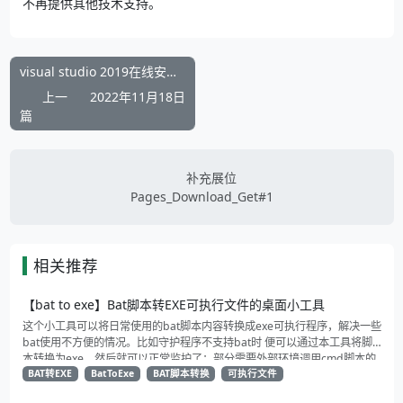
不再提供其他技术支持。
visual studio 2019在线安装包和激活码密钥key
上一
2022年11月18日
篇
补充展位
Pages_Download_Get#1
相关推荐
【bat to exe】Bat脚本转EXE可执行文件的桌面小工具
这个小工具可以将日常使用的bat脚本内容转换成exe可执行程序，解决一些
bat使用不方便的情况。比如守护程序不支持bat时 便可以通过本工具将脚
本转换为exe，然后就可以正常监护了；部分需要外部环境调用cmd脚本的
可能会有点问题（比如nodejs、node-red相关进程）
BAT转EXE
BatToExe
BAT脚本转换
可执行文件