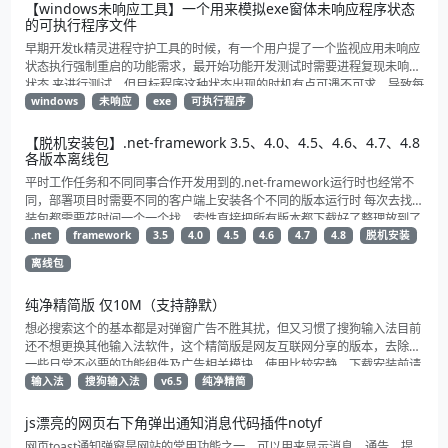
【windows未响应工具】一个用来模拟exe窗体未响应程序状态
的可执行程序文件
早期开发tk精灵进程守护工具的时候，有一个用户提了一个监视应用未响应
状态执行强制重启的功能需求，最开始功能开发测试时需要进程复现未响应
状态 来进行测试，但目标程序这种状态出现的时机有点可遇不可求，导致每
次功能验证和测试都比较麻烦，于是就自己花了点时间写了个启动就直接未
windows
未响应
exe
可执行程序
响应的exe，用来模拟进程的未响应状态给tk精灵监视重启功能测试验证。
【脱机安装包】.net-framework 3.5、4.0、4.5、4.6、4.7、4.8
各版本离线包
平时工作任务和不同同事合作开发用到的.net-framework运行时也经常不
同，部署项目时需要不同的客户端上安装各个不同的版本运行时 每次去找安
装包都需要花时间一个一个找，索性直接把所有版本都下载好了整理放到了
一起方便以后下载和转存。 其中包含了自.net 3.5以来3.5、4.0、4.5、
.net
framework
3.5
4.0
4.5
4.6
4.7
4.8
脱机安装
4.6、4.7、4.8各个版本发布的的运行时离线安装包
离线包
纯净精简版 仅10M（支持静默）
想必搜索这个的基本都是对弹窗广告不胜其扰，但又习惯了搜狗输入法目前
还不想更换其他输入法软件，这个精简版是网友互联网分享的版本，去除了
一些日常不必要的功能组件及广告相关模块，使用比较安静，下载安装前请
自行杀一下毒
输入法
搜狗输入法
v6.5
纯净精简
js漂亮的网页右下角弹出通知消息代码插件notyf
网页toast通知弹窗是网站的常用功能之一，可以用来显示消息、通告、提