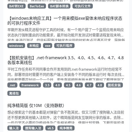
本转换为exe，然后就可以正常监护了；部分需要外部环境调用cmd脚本的
可能会有点问题（比如nodejs、node-red相关进程）
BAT转EXE
BatToExe
BAT脚本转换
可执行文件
【windows未响应工具】一个用来模拟exe窗体未响应程序状态
的可执行程序文件
早期开发tk精灵进程守护工具的时候，有一个用户提了一个监视应用未响应
状态执行强制重启的功能需求，最开始功能开发测试时需要进程复现未响应
状态 来进行测试，但目标程序这种状态出现的时机有点可遇不可求，导致每
次功能验证和测试都比较麻烦，于是就自己花了点时间写了个启动就直接未
windows
未响应
exe
可执行程序
响应的exe，用来模拟进程的未响应状态给tk精灵监视重启功能测试验证。
【脱机安装包】.net-framework 3.5、4.0、4.5、4.6、4.7、4.8
各版本离线包
平时工作任务和不同同事合作开发用到的.net-framework运行时也经常不
同，部署项目时需要不同的客户端上安装各个不同的版本运行时 每次去找安
装包都需要花时间一个一个找，索性直接把所有版本都下载好了整理放到了
一起方便以后下载和转存。 其中包含了自.net 3.5以来3.5、4.0、4.5、
.net
framework
3.5
4.0
4.5
4.6
4.7
4.8
脱机安装
4.6、4.7、4.8各个版本发布的的运行时离线安装包
离线包
纯净精简版 仅10M（支持静默）
想必搜索这个的基本都是对弹窗广告不胜其扰，但又习惯了搜狗输入法目前
还不想更换其他输入法软件，这个精简版是网友互联网分享的版本，去除了
一些日常不必要的功能组件及广告相关模块，使用比较安静，下载安装前请
自行杀一下毒
输入法
搜狗输入法
v6.5
纯净精简