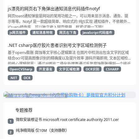
js漂亮的网页右下角弹出通知消息代码插件notyf
网页toast通知弹窗是网站的常用功能之一，可以用来显示消息、通告、提
示等等。Notyf 是一款超级简单、响应式的 纯JS实现 通知插件，不依赖外部
jQuery插件库，可以独立嵌入网页使用。赶紧试用一下吧！
js网页插件
通知消息特效
网页右下角
JavaScript代码插件
.NET csharp医疗胶片患者识别号文字区域检测例子
基于openv膨胀 腐蚀等文字核心逻辑算法 在图片中检测出包含文字的区域
结合ocr可提高图像识别的精确度以及提升效率 源码开箱即用, 文本区域检测
的核心逻辑就是：通过对图片二值化处理再通过反复腐蚀膨胀得到一个接近
矩形的方块 然后将这些矩形框选出来就得到了文本所在区域 再根据一系列
OpenCVSharp
开发语言
文字区域检测
OCR识别
CSHARP
过滤规则提取到我们所需要的区域 进行识别减少不必要的图像识别 以提升
.NET
OCR
系统整体效率
补充展位
Pages_Download_Get#2
专题推荐
微软安装根证书 microsoft root certificate authority 2011.cer
1
纯净精简版 仅10M（支持静默）
2