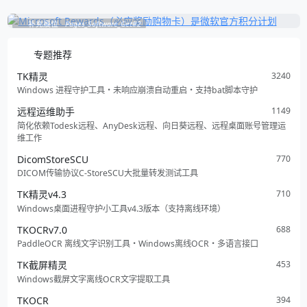
补充展位
Pages_Software_Get#2
专题推荐
TK精灵
3240
Windows 进程守护工具・未响应崩溃自动重启・支持bat脚本守护
远程运维助手
1149
简化依赖Todesk远程、AnyDesk远程、向日葵远程、远程桌面账号管理运
维工作
DicomStoreSCU
770
DICOM传输协议C-StoreSCU大批量转发测试工具
TK精灵v4.3
710
Windows桌面进程守护小工具v4.3版本（支持离线环境）
TKOCRv7.0
688
PaddleOCR 离线文字识别工具・Windows离线OCR・多语言接口
TK截屏精灵
453
Windows截屏文字离线OCR文字提取工具
TKOCR
394