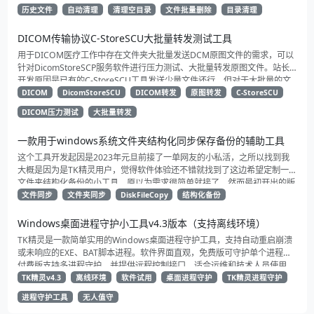
设置闲时执行（0点到7点）。
历史文件
自动清理
清理空目录
文件批量删除
目录清理
DICOM传输协议C-StoreSCU大批量转发测试工具
用于DICOM医疗工作中存在文件夹大批量发送DCM原图文件的需求，可以
针对DicomStoreSCP服务软件进行压力测试、大批量转发原图文件。站长
开发原因是已有的C-StoreSCU工具发送少量文件还行，但对于大批量的文
件发送实在力有未逮，于是就开发了一个大批量的发送测试工具（C-
DICOM
DicomStoreSCU
DICOM转发
原图转发
C-StoreSCU
StoreSCU）专门用于工作测试的版本，然后再基于这一版的软件美化下界
DICOM压力测试
大批量转发
面后就诞生了这款DicomStoreSCU。
一款用于windows系统文件夹结构化同步保存备份的辅助工具
这个工具开发起因是2023年元旦前接了一单网友的小私活，之所以找到我
大概是因为是TK精灵用户，觉得软件体验还不错就找到了这边希望定制一款
文件夹结构化备份的小工具，原以为需求很简单就接了，然而最初开出的版
本体验备份效率却非常的拉跨，期间对方给我提供了一些比较好的建议和思
文件同步
文件夹同步
DiskFileCopy
结构化备份
路最终完成了这个版本 ，本地实际测试数据8w+文件（20GB+） 实测效果
同步备份效果还不错，实现了定时全量备份，以及错误信息输出（界面限仅
Windows桌面进程守护小工具v4.3版本（支持离线环境）
展示最新的n条）
TK精灵是一款简单实用的Windows桌面进程守护工具，支持自动重启崩溃
或未响应的EXE、BAT脚本进程。软件界面直观，免费版可守护单个进程，
付费版支持多进程守护，并提供远程控制接口。适合运维和技术人员使用，
无需复杂操作即可高效管理进程运行状态。
TK精灵v4.3
离线环境
软件试用
桌面进程守护
TK精灵进程守护
进程守护工具
无人值守