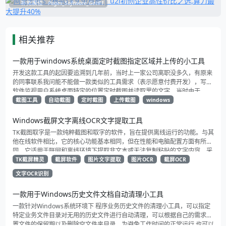
补充展位
Pages_Software_Get#1
相关推荐
一款用于windows系统桌面定时截图指定区域并上传的小工具
开发这款工具的起因要追溯到几年前，当时上一家公司离职没多久，有原来
的同事联系我问能不能做一款类似的工具需求（表示愿意付费开发），写个
软件监视用户系统桌面特定的位置定时截图并读取里的文字，当时由于
TesseractOCR这块已经把我折腾的很反感了（工作量太大了）于是便婉拒
截图工具
自动截图
定时截图
上传截图
windows
了，这段时间感觉之前开发的OCR辅助工具已经解决了这个问题，于是就萌
生了做一个适用范围更广的屏幕自动抓取上传，只需要事先设定好指定位置
Windows截屏文字离线OCR文字提取工具
（允许多个），工具就会定时截图并往指定的地址推送，适合需要定时监听
TK截图取字是一款纯粹截图和取字的软件，旨在提供离线运行的功能。与其
指定屏幕区域内容来判断内容是否变更的业务。
他在线软件相比，它的核心功能基本相同，但在性能和电脑配置方面有所不
同。它适用于联网和离线环境下提取非文本或无法复制粘贴的文字内容。采
用paddleocr识别引擎，具有高识别率和准确性。建议下载TK截屏精灵以体
TK截屏精灵
截屏软件
图片文字提取
图片OCR
截屏OCR
验识别效果。
文字OCR识别
一款用于Windows历史文件文档自动清理小工具
一款针对Windows系统环境下 程序业务历史文件的清理小工具，可以指定
特定业务文件目录对无用的历史文件进行自动清理，可以根据自己的需求设
置文件的保留期以及删除空文件夹目录。为避免工作时间的正常运行 也可以