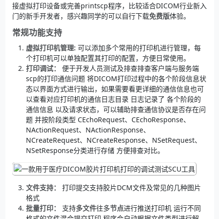
接虚拟打印设备或完善printscp程序，比较适合DICOM行业新入
门的新手开发者，感兴趣同学的可以自行下载
免费版
体验。
常规功能支持
虚拟打印机管理:
可以添加多个常用的打印机进行管理，每
个打印机可以单独配置其打印的配置，方便日常使用。
打印调试：
便于开发人员测试及排查排查客户端与服务端
scp的打印通信问题 将DICOM打印过程中的各个阶段信息状
态以界面方式进行输出，如果需要看更详细的通信信息也可
以查看对应打印机的通信日志目录 日志记录了 各个阶段的
通信信息 以及请求状态，可以辅助排查通信协议是否存在问
题 并按阶段类型 CEchoRequest、CEchoResponse、
NActionRequest、NActionResponse、
NCreateRequest、NCreateResponse、NSetRequest、
NSetResponse分类进行存储 方便排查对比。
文件支持：
打印提交支持胶片DCM文件及常见的几种图片
格式
批量打印：
支持
多文件
往多
节点
进行推送打印机 运行不同
格式的文件混合提交打印 程序会自动根据文件类型进行解