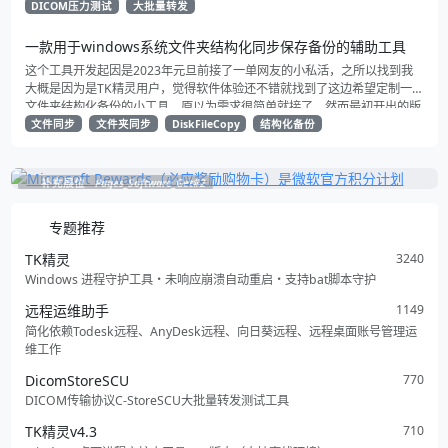
DICOM压力测试
大批量转发
面后就诞生了这款DicomStoreSCU。
一款用于windows系统文件夹结构化同步保存备份的辅助工具
这个工具开发起因是2023年元旦前接了一单网友的小私活，之所以找到我
大概是因为是TK精灵用户，觉得软件体验还不错就找到了这边希望定制一款
文件夹结构化备份的小工具，原以为需求很简单就接了，然而最初开出的版
本体验备份效率却非常的拉跨，期间对方给我提供了一些比较好的建议和思
文件同步
文件夹同步
DiskFileCopy
结构化备份
路最终完成了这个版本 ，本地实际测试数据8w+文件（20GB+） 实测效果
同步备份效果还不错，实现了定时全量备份，以及错误信息输出（界面限仅
展示最新的n条）
补充展位
Pages_Software_Get#2
专题推荐
TK精灵
3240
Windows 进程守护工具・未响应崩溃自动重启・支持bat脚本守护
远程运维助手
1149
简化依赖Todesk远程、AnyDesk远程、向日葵远程、远程桌面账号管理运
维工作
DicomStoreSCU
770
DICOM传输协议C-StoreSCU大批量转发测试工具
TK精灵v4.3
710