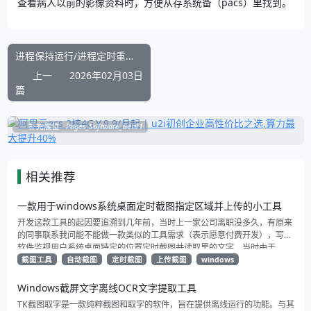
查看病人以前的影像资料时，方便从存系统备（pacs）里找到。
进程保持运行/进程定时重启/未响应重启/异常弹窗处理/支持Windows7以上/进程监护
上一
2026年02月03日
篇
补充展位
Pages_Software_Get#1
相关推荐
一款用于windows系统桌面定时截图指定区域并上传的小工具
开发这款工具的起因要追溯到几年前，当时上一家公司离职没多久，有原来
的同事联系我问能不能做一款类似的工具需求（表示愿意付费开发），写个
软件监视用户系统桌面特定的位置定时截图并读取里的文字，当时由于
TesseractOCR这块已经把我折腾的很反感了（工作量太大了）于是便婉拒
截图工具
自动截图
定时截图
上传截图
windows
了，这段时间感觉之前开发的OCR辅助工具已经解决了这个问题，于是就萌
生了做一个适用范围更广的屏幕自动抓取上传，只需要事先设定好指定位置
Windows截屏文字离线OCR文字提取工具
（允许多个），工具就会定时截图并往指定的地址推送，适合需要定时监听
TK截图取字是一款纯粹截图和取字的软件，旨在提供离线运行的功能。与其
指定屏幕区域内容来判断内容是否变更的业务。