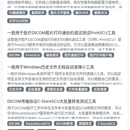
他在线软件相比，它的核心功能基本相同，但在性能和电脑配置方面有所不
同。它适用于联网和离线环境下提取非文本或无法复制粘贴的文字内容。采
用paddleocr识别引擎，具有高识别率和准确性。建议下载TK截屏精灵以体
TK截屏精灵
截屏软件
图片文字提取
图片OCR
截屏OCR
验识别效果。
文字OCR识别
一款用于医疗DICOM胶片打印通信的调试测试PrintSCU工具
这款医疗胶片DICOM虚拟打印机打印通信调试工具（又称C-PrintSCU）是
用于PrintSCP服务开发的功能调试验证的。它可以直接推送图像到DICOM
虚拟打印机进行打印，并支持dcm或图片格式的胶片文件。该工具基于
DICOM 3.0标准开发，测试验证了多款网络上的虚拟打印软件的正常打印功
DICOM
PrintSCU
通信调试
医疗虚拟打印
医疗打印客户端
能。此外，它还提供界面化的dicom通信协议信息展示和通信阶段的日志信
息输出，可用于排查客户端和服务端的通信协议问题。
一款用于Windows历史文件文档自动清理小工具
一款针对Windows系统环境下 程序业务历史文件的清理小工具，可以指定
特定业务文件目录对无用的历史文件进行自动清理，可以根据自己的需求设
置文件的保留期以及删除空文件夹目录。为避免工作时间的正常运行 也可以
设置闲时执行（0点到7点）。
历史文件
自动清理
清理空目录
文件批量删除
目录清理
DICOM传输协议C-StoreSCU大批量转发测试工具
用于DICOM医疗工作中存在文件夹大批量发送DCM原图文件的需求，可以
针对DicomStoreSCP服务软件进行压力测试、大批量转发原图文件。站长
开发原因是已有的C-StoreSCU工具发送少量文件还行，但对于大批量的文
件发送实在力有未逮，于是就开发了一个大批量的发送测试工具（C-
DICOM
DicomStoreSCU
DICOM转发
原图转发
C-StoreSCU
StoreSCU）专门用于工作测试的版本，然后再基于这一版的软件美化下界