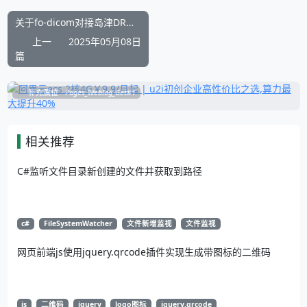
关于fo-dicom对接岛津DR设备DICOM胶片打印PresentationLUT不支持
上一
2025年05月08日
篇
补充展位
Pages_Weblog_Get#1
相关推荐
C#监听文件目录新创建的文件并获取到路径
c#
FileSystemWatcher
文件新增监视
文件监视
网页前端js使用jquery.qrcode插件实现生成带图标的二维码
js
二维码
jquery
logo图标
jquery.qrcode