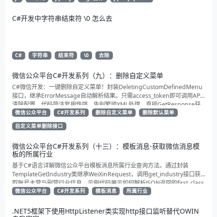
C#开发中字符串结束符 \0 怎么去
C#
字符串
结束符
\0
去除
微信公众平台C#开发系列（九）：删除自定义菜单
C#微信开发：一键删除自定义菜单！封装DeletingCustomDefinedMenu
接口，继承ErrorMessage自动解析结果。只需access_token即可调用API
清除配置。代码简洁复用性强，告别繁琐XML处理，直接GetResponse获
取状态。适合动态管理公众号的开发者，建议收藏备用！
微信公众平台
C#开发系列
删除自定义菜单
删除默认菜单
自定义菜单删除接口
微信公众平台C#开发系列（十三）：模板消息-获取微信消息模
板的所属行业
基于C#语言详解微信公众平台模板消息所属行业查询方法。通过封装
TemplateGetIndustry类继承WeiXinRequest，调用get_industry接口获
取账号主营与副营行业信息。示例代码展示如何解析JSON返回的first_class
与second_class数据，为开发者提供合规通知场景开发支持
微信公众平台
C#开发系列
模板消息
所属行业
.NET5框架下使用HttpListener类实现http接口监听替代OWIN