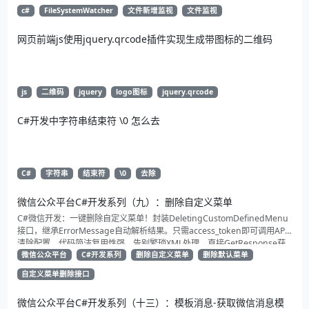
c#
FileSystemWatcher
文件新增监视
文件监视
网页前端js使用jquery.qrcode插件实现生成带图标的二维码
js
二维码
jquery
logo图标
jquery.qrcode
C#开发中字符串结束符 \0 怎么去
C#
字符串
结束符
\0
去除
微信公众平台C#开发系列（九）：删除自定义菜单
C#微信开发：一键删除自定义菜单！封装DeletingCustomDefinedMenu
接口，继承ErrorMessage自动解析结果。只需access_token即可调用API
清除配置。代码简洁复用性强，告别繁琐XML处理，直接GetResponse获
取状态。适合动态管理公众号的开发者，建议收藏备用！
微信公众平台
C#开发系列
删除自定义菜单
删除默认菜单
自定义菜单删除接口
微信公众平台C#开发系列（十三）：模板消息-获取微信消息模