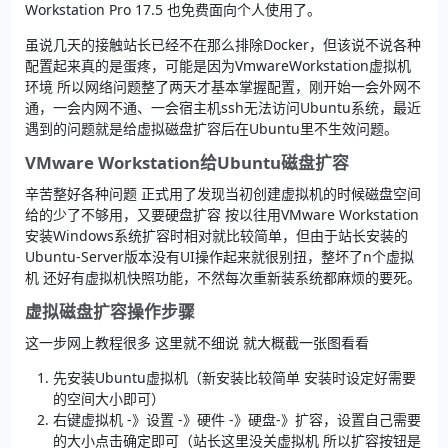
Workstation Pro 17.5 也免费面向个人使用了。
虽说几天的接触站长已经不在那么排除Docker，但该说不说各种
配置起来真的是蛋疼，可能是因为VmwareWorkstation虚拟机
环境 所以网络问题整了两天才基本掌握配置，刚开始一会外网不
通，一会内网不通、一会宿主机ssh无法访问Ubuntu系统，最近
遇到的问题就是给虚拟磁盘扩容后在Ubuntu里不生效问题。
VMware Workstation给Ubuntu磁盘扩容
辛苦整好各种问题 正式用了发现当初创建虚拟机的时候磁盘空间
给的少了不够用，又要硬盘扩容 按以往用VMware Workstation
安装Windows系统扩容时相对就比较简单，但由于站长安装的
Ubuntu-Server版本没有UI操作起来就很别扭，整坏了n个虚拟
机 还好有虚拟机快照功能，不然每次重新装系统都麻烦的要死。
虚拟磁盘扩容操作步骤
这一步网上教程很多 这里就不细说 就大概截一张图看看
先安装Ubuntu虚拟机（新安装比较简单 安装时设定好需要
的空间大小即可）
右键虚拟机 -》设置 -》硬件 -》硬盘-》扩容，设置自己需要
的大小点击确定即可（站长这里没关虚拟机 所以扩容按钮是