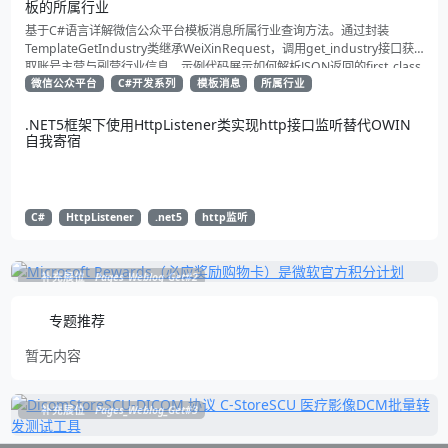
板的所属行业
基于C#语言详解微信公众平台模板消息所属行业查询方法。通过封装
TemplateGetIndustry类继承WeiXinRequest，调用get_industry接口获
取账号主营与副营行业信息。示例代码展示如何解析JSON返回的first_class
与second_class数据，为开发者提供合规通知场景开发支持
微信公众平台
C#开发系列
模板消息
所属行业
.NET5框架下使用HttpListener类实现http接口监听替代OWIN
自我寄宿
C#
HttpListener
.net5
http监听
补充展位
Pages_Weblog_Get#2
专题推荐
暂无内容
补充展位
Pages_Weblog_Get#3