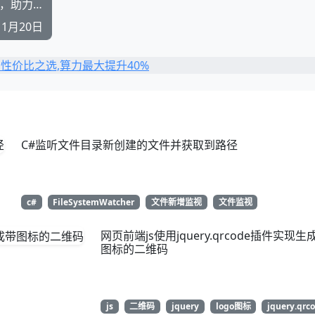
烟云十六声销金窟玩法，少冬瓜自动刷鱼工具，助力大步向着八音窍迈进
11月20日
C#监听文件目录新创建的文件并获取到路径
c#
FileSystemWatcher
文件新增监视
文件监视
网页前端js使用jquery.qrcode插件实现生
图标的二维码
js
二维码
jquery
logo图标
jquery.qrc