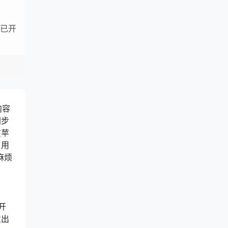
本已开
内容
同步
在苹
，用
麻烦
开
发出