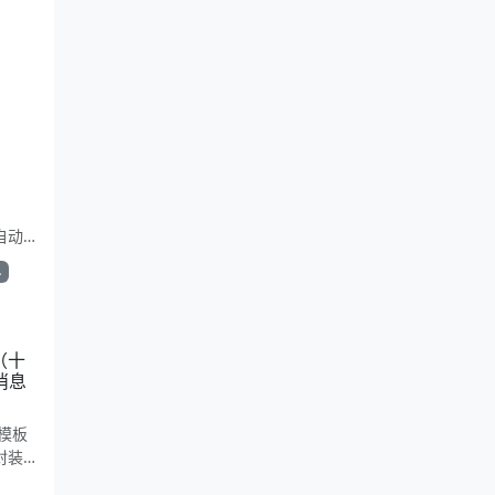
e自动
简洁复
单
。适合
（十
消息
模板
封装