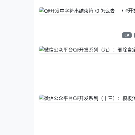
C#开
C#