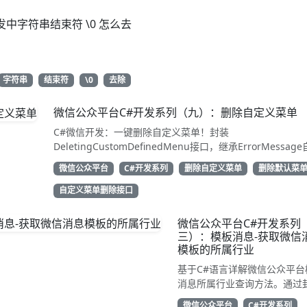
发中字符串结束符 \0 怎么去
字符串
结束符
\0
去除
微信公众平台C#开发系列（九）：删除自定义菜单
C#微信开发：一键删除自定义菜单！封装
DeletingCustomDefinedMenu接口，继承ErrorMessag
解析结果。只需access_token即可调用API清除配置。代码
微信公众平台
C#开发系列
删除自定义菜单
删除默认菜
用性强，告别繁琐XML处理，直接GetResponse获取状态
动态管理公众号的开发者，建议收藏备用！
自定义菜单删除接口
微信公众平台C#开发系列
三）：模板消息-获取微信
模板的所属行业
基于C#语言详解微信公众平台
消息所属行业查询方法。通过
TemplateGetIndustry类继承
微信公众平台
C#开发系列