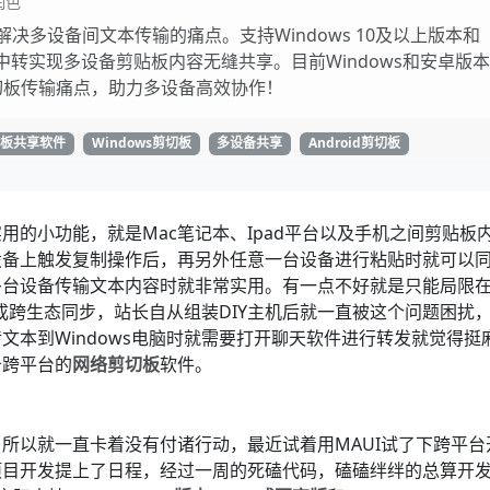
润色
多设备间文本传输的痛点。支持Windows 10及以上版本和
服务中转实现多设备剪贴板内容无缝共享。目前Windows和安卓版
切板传输痛点，助力多设备高效协作！
切板共享软件
Windows剪切板
多设备共享
Android剪切板
的小功能，就是Mac笔记本、Ipad平台以及手机之间剪贴板
设备上触发复制操作后，再另外任意一台设备进行粘贴时就可以
多台设备传输文本内容时就非常实用。有一点不好就是只能局限
完成跨生态同步，站长自从组装DIY主机后就一直被这个问题困扰
文本到Windows电脑时就需要打开聊天软件进行转发就觉得挺
备跨平台的
网络剪切板
软件。
所以就一直卡着没有付诸行动，最近试着用MAUI试了下跨平台
项目开发提上了日程，经过一周的死磕代码，磕磕绊绊的总算开