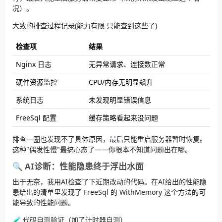
况）。
大致的排查过程记录(能力有限 只能查到这些了)
检查项
结果
Nginx 日志
无异常请求、连接数正常
硬件资源监控
CPU/内存无明显飙升
系统日志
未发现明显错误信息
FreeSql 配置
缓存策略看起来没问题
排查一圈也发现不了具体原因，最后只能重启服务器暂时恢复。
这种"偶发性慢"最搞心态了——你根本不知道问题出在哪。
🔍 AI诊断：性能隐患终于浮出水面
出于无奈，我用AI检查了下近期改动的代码。在AI给出的性能隐
患给出的清单里发现了 FreeSql 的 WithMemory 这个方法的可
能导致的性能问题。
🧪 代码自测验证（加了计时器自测）