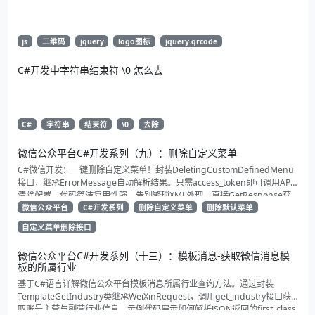
js
二维码
jquery
logo图标
jquery.qrcode
C#开发中字符串结束符 \0 怎么去
C#
字符串
结束符
\0
去除
微信公众平台C#开发系列（九）：删除自定义菜单
C#微信开发：一键删除自定义菜单！封装DeletingCustomDefinedMenu
接口，继承ErrorMessage自动解析结果。只需access_token即可调用API
清除配置。代码简洁复用性强，告别繁琐XML处理，直接GetResponse获
取状态。适合动态管理公众号的开发者，建议收藏备用！
微信公众平台
C#开发系列
删除自定义菜单
删除默认菜单
自定义菜单删除接口
微信公众平台C#开发系列（十三）：模板消息-获取微信消息模
板的所属行业
基于C#语言详解微信公众平台模板消息所属行业查询方法。通过封装
TemplateGetIndustry类继承WeiXinRequest，调用get_industry接口获
取账号主营与副营行业信息。示例代码展示如何解析JSON返回的first_class