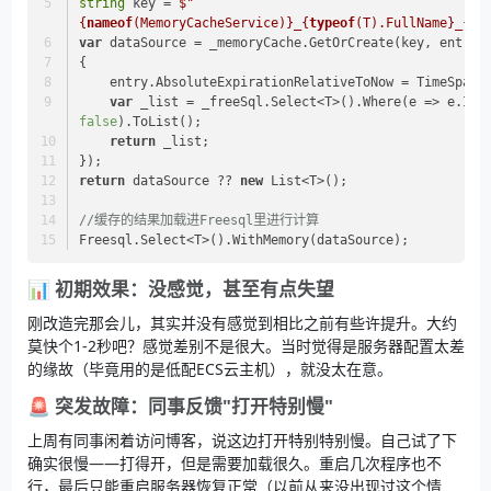
string
 key = 
$"
{
nameof
(MemoryCacheService)}
_
{
typeof
(T).FullName}
_
{
na
var
 dataSource = _memoryCache.GetOrCreate(key, entry 
{
    entry.AbsoluteExpirationRelativeToNow = TimeSpan.
var
false
).ToList();
return
 _list;
});
return
 dataSource ?? 
new
 List<T>();
//缓存的结果加载进Freesql里进行计算
Freesql.Select<T>().WithMemory(dataSource);
📊 初期效果：没感觉，甚至有点失望
刚改造完那会儿，其实并没有感觉到相比之前有些许提升。大约
莫快个1-2秒吧？感觉差别不是很大。当时觉得是服务器配置太差
的缘故（毕竟用的是低配ECS云主机），就没太在意。
🚨 突发故障：同事反馈"打开特别慢"
上周有同事闲着访问博客，说这边打开特别特别慢。自己试了下
确实很慢——打得开，但是需要加载很久。重启几次程序也不
行，最后只能重启服务器恢复正常（以前从来没出现过这个情