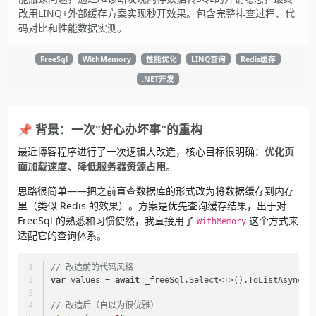
改用LINQ+外部缓存方案实现秒开效果。包含完整排查过程、代
码对比和性能数据实测。
FreeSql
WithMemory
性能优化
LINQ查询
Redis缓存
.NET开发
📌 背景：一次"好心办坏事"的重构
最近博客程序进行了一次逻辑大改造，核心目标很明确：
优化页
面加载速度、降低服务器资源占用
。
思路很简单——把之前直查数据库的形式改为将数据缓存到内存
里（类似 Redis 的效果）。方案是优先查询缓存结果，出于对
FreeSql 的熟悉和习惯使然，我直接用了
这个方式来
WithMemory
适配它的查询体系。
// 改造前的代码风格
var
 values = 
await
 _freeSql.Select<T>().ToListAsync()
// 改造后（自以为很优雅）