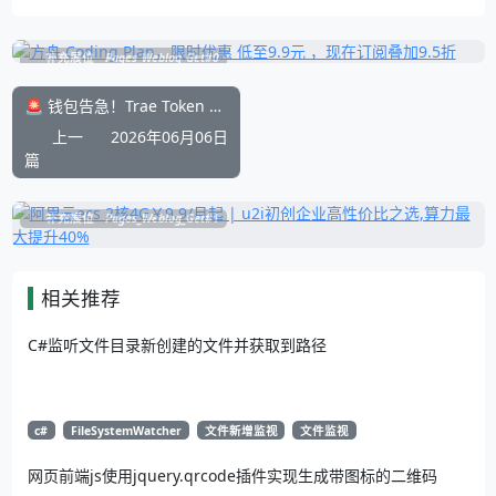
补充展位
Pages_Weblog_Get#0
🚨 钱包告急！Trae Token 烧得太快？我用知识图谱把“电费”省下来了 💸
上一
2026年06月06日
篇
补充展位
Pages_Weblog_Get#1
相关推荐
C#监听文件目录新创建的文件并获取到路径
c#
FileSystemWatcher
文件新增监视
文件监视
网页前端js使用jquery.qrcode插件实现生成带图标的二维码