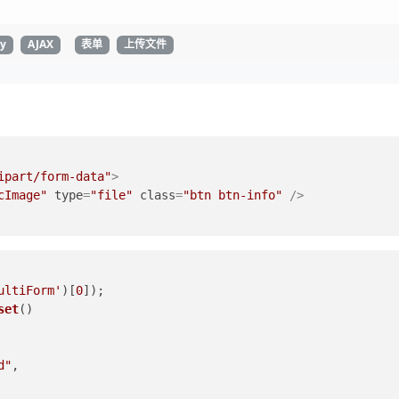
ry
AJAX
表单
上传文件
ipart/form-data"
>
cImage"
type
=
"file"
class
=
"btn btn-info"
 />
ultiForm'
)[
0
]);  
set
()  
d"
,  