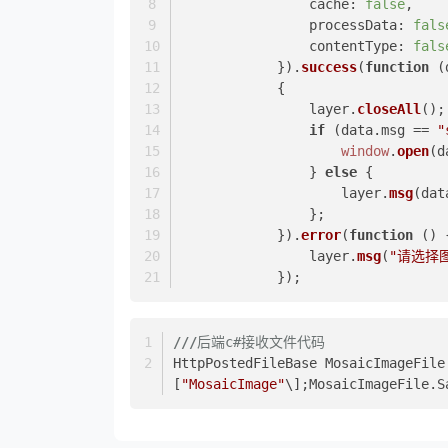
cache
: 
false
,  
processData
: 
fals
contentType
: 
fals
            }).
success
(
function
 (
            {  
                layer.
closeAll
();
if
 (data.
msg
 == 
"
window
.
open
(d
                } 
else
 {  
                    layer.
msg
(dat
                };  
            }).
error
(
function
 (
) 
                layer.
msg
(
"请选择
            });
///
后端c#接收文件代码
HttpPostedFileBase MosaicImageFile
[
"MosaicImage"
\];MosaicImageFile.S