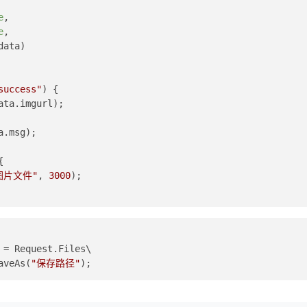
e
,  
e
,  
data
)  
  
success"
) {  
ata.
imgurl
);  
a.
msg
);  
{  
图片文件"
, 
3000
);  
 = Request.Files\
aveAs(
"保存路径"
);