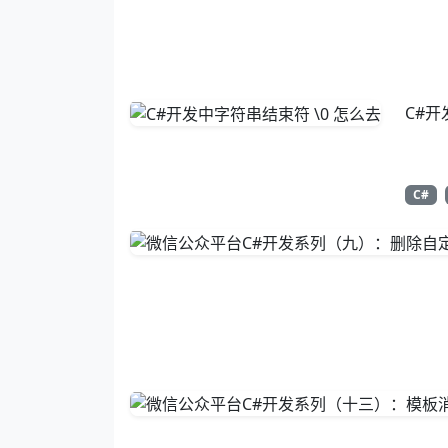
C#开
C#