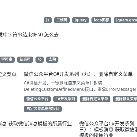
js
二维码
jquery
logo图标
jquery.qrc
发中字符串结束符 \0 怎么去
字符串
结束符
\0
去除
微信公众平台C#开发系列（九）：删除自定义菜单
C#微信开发：一键删除自定义菜单！封装
DeletingCustomDefinedMenu接口，继承ErrorMessag
解析结果。只需access_token即可调用API清除配置。代码
微信公众平台
C#开发系列
删除自定义菜单
删除默认菜
用性强，告别繁琐XML处理，直接GetResponse获取状态
动态管理公众号的开发者，建议收藏备用！
自定义菜单删除接口
微信公众平台C#开发系列
三）：模板消息-获取微信
模板的所属行业