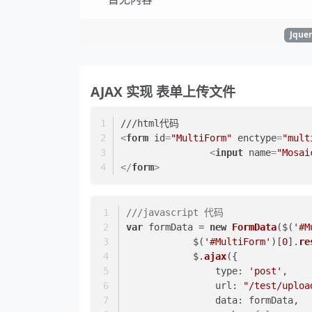
Jque
AJAX 实现 表单上传文件
///html代码
<
form
id
=
"MultiForm"
enctype
=
"mult
<
input
name
=
"Mosai
</
form
>
///javascript 代码
var
 formData = 
new
FormData
($(
'#M
            $(
'#MultiForm'
)[
0
].
re
            $.
ajax
({  
type
: 
'post'
,  
url
: 
"/test/uploa
data
: formData,  