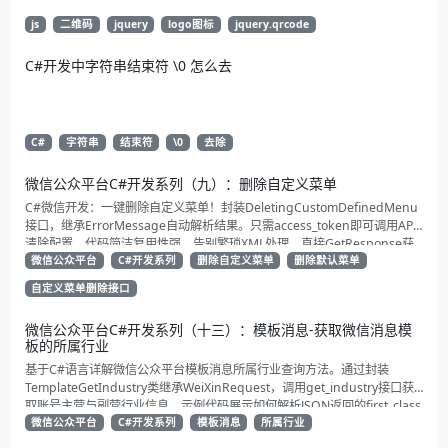
js
二维码
jquery
logo图标
jquery.qrcode
C#开发中字符串结束符 \0 怎么去
C#
字符串
结束符
\0
去除
微信公众平台C#开发系列（九）：删除自定义菜单
C#微信开发：一键删除自定义菜单！封装DeletingCustomDefinedMenu
接口，继承ErrorMessage自动解析结果。只需access_token即可调用API
清除配置。代码简洁复用性强，告别繁琐XML处理，直接GetResponse获
取状态。适合动态管理公众号的开发者，建议收藏备用！
微信公众平台
C#开发系列
删除自定义菜单
删除默认菜单
自定义菜单删除接口
微信公众平台C#开发系列（十三）：模板消息-获取微信消息模
板的所属行业
基于C#语言详解微信公众平台模板消息所属行业查询方法。通过封装
TemplateGetIndustry类继承WeiXinRequest，调用get_industry接口获
取账号主营与副营行业信息。示例代码展示如何解析JSON返回的first_class
与second_class数据，为开发者提供合规通知场景开发支持
微信公众平台
C#开发系列
模板消息
所属行业