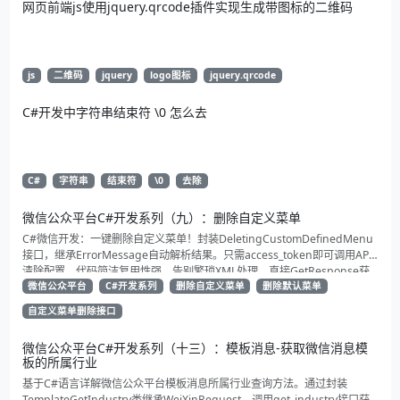
网页前端js使用jquery.qrcode插件实现生成带图标的二维码
js
二维码
jquery
logo图标
jquery.qrcode
C#开发中字符串结束符 \0 怎么去
C#
字符串
结束符
\0
去除
微信公众平台C#开发系列（九）：删除自定义菜单
C#微信开发：一键删除自定义菜单！封装DeletingCustomDefinedMenu
接口，继承ErrorMessage自动解析结果。只需access_token即可调用API
清除配置。代码简洁复用性强，告别繁琐XML处理，直接GetResponse获
取状态。适合动态管理公众号的开发者，建议收藏备用！
微信公众平台
C#开发系列
删除自定义菜单
删除默认菜单
自定义菜单删除接口
微信公众平台C#开发系列（十三）：模板消息-获取微信消息模
板的所属行业
基于C#语言详解微信公众平台模板消息所属行业查询方法。通过封装
TemplateGetIndustry类继承WeiXinRequest，调用get_industry接口获