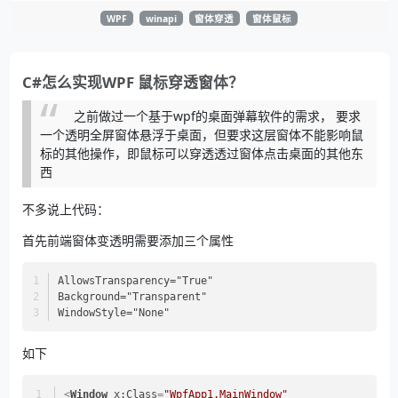
WPF
winapi
窗体穿透
窗体鼠标
C#怎么实现WPF 鼠标穿透窗体？
之前做过一个基于wpf的桌面弹幕软件的需求， 要求
一个透明全屏窗体悬浮于桌面，但要求这层窗体不能影响鼠
标的其他操作，即鼠标可以穿透透过窗体点击桌面的其他东
西
不多说上代码：
首先前端窗体变透明需要添加三个属性
AllowsTransparency="True"
Background="Transparent"
WindowStyle="None"
如下
<
Window
x:Class
=
"WpfApp1.MainWindow"