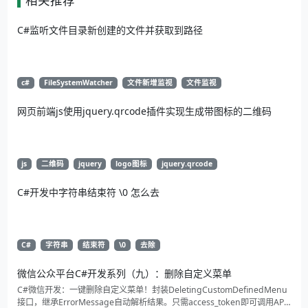
相关推荐
C#监听文件目录新创建的文件并获取到路径
c#
FileSystemWatcher
文件新增监视
文件监视
网页前端js使用jquery.qrcode插件实现生成带图标的二维码
js
二维码
jquery
logo图标
jquery.qrcode
C#开发中字符串结束符 \0 怎么去
C#
字符串
结束符
\0
去除
微信公众平台C#开发系列（九）：删除自定义菜单
C#微信开发：一键删除自定义菜单！封装DeletingCustomDefinedMenu
接口，继承ErrorMessage自动解析结果。只需access_token即可调用API