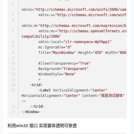
xmlns
=
"http://schemas.microsoft.com/winfx/2006/xaml/p
xmlns:x
=
"http://schemas.microsoft.com/winfx/2
xmlns:d
=
"http://schemas.microsoft.com/expression/blen
xmlns:mc
=
"http://schemas.openxmlformats.org/m
compatibility/2006"
xmlns:local
=
"clr-namespace:WpfApp1"
mc:Ignorable
=
"d"
Title
=
"MainWindow"
Height
=
"450"
Width
=
"800"
AllowsTransparency
=
"True"
Background
=
"Transparent"
WindowStyle
=
"None"
        >
<
Grid
>
<
Label
VerticalAlignment
=
"Center"
HorizontalAlignment
=
"Center"
Content
=
"我是测试窗体"
Fon
/>
</
Grid
>
</
Window
>
利用win32 接口 实现窗体透明可穿透