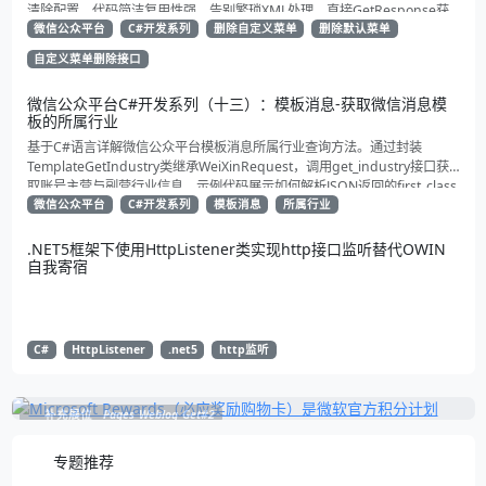
清除配置。代码简洁复用性强，告别繁琐XML处理，直接GetResponse获
取状态。适合动态管理公众号的开发者，建议收藏备用！
微信公众平台
C#开发系列
删除自定义菜单
删除默认菜单
自定义菜单删除接口
微信公众平台C#开发系列（十三）：模板消息-获取微信消息模
板的所属行业
基于C#语言详解微信公众平台模板消息所属行业查询方法。通过封装
TemplateGetIndustry类继承WeiXinRequest，调用get_industry接口获
取账号主营与副营行业信息。示例代码展示如何解析JSON返回的first_class
与second_class数据，为开发者提供合规通知场景开发支持
微信公众平台
C#开发系列
模板消息
所属行业
.NET5框架下使用HttpListener类实现http接口监听替代OWIN
自我寄宿
C#
HttpListener
.net5
http监听
补充展位
Pages_Weblog_Get#2
专题推荐