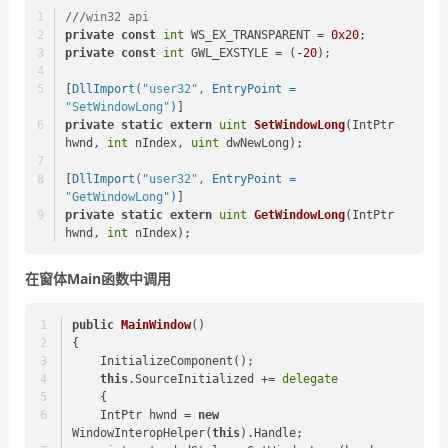
///
win32 api
private
const
int
 WS_EX_TRANSPARENT = 
0x20
;
private
const
int
 GWL_EXSTYLE = (
-20
);
[
DllImport(
"user32"
, EntryPoint = 
"SetWindowLong"
)
]
private
static
extern
uint
SetWindowLong
(
IntPtr 
hwnd, 
int
 nIndex, 
uint
 dwNewLong
)
;
[
DllImport(
"user32"
, EntryPoint = 
"GetWindowLong"
)
]
private
static
extern
uint
GetWindowLong
(
IntPtr 
hwnd, 
int
 nIndex
)
;
在窗体Main函数中调用
public
MainWindow
()
{
    InitializeComponent();
this
.SourceInitialized += 
delegate
    { 
    IntPtr hwnd = 
new
WindowInteropHelper(
this
).Handle; 