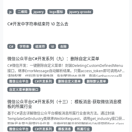
js
二维码
jquery
logo图标
jquery.qrcode
C#开发中字符串结束符 \0 怎么去
C#
字符串
结束符
\0
去除
微信公众平台C#开发系列（九）：删除自定义菜单
C#微信开发：一键删除自定义菜单！封装DeletingCustomDefinedMenu
接口，继承ErrorMessage自动解析结果。只需access_token即可调用API
清除配置。代码简洁复用性强，告别繁琐XML处理，直接GetResponse获
取状态。适合动态管理公众号的开发者，建议收藏备用！
微信公众平台
C#开发系列
删除自定义菜单
删除默认菜单
自定义菜单删除接口
微信公众平台C#开发系列（十三）：模板消息-获取微信消息模
板的所属行业
基于C#语言详解微信公众平台模板消息所属行业查询方法。通过封装
TemplateGetIndustry类继承WeiXinRequest，调用get_industry接口获
取账号主营与副营行业信息。示例代码展示如何解析JSON返回的first_class
与second_class数据，为开发者提供合规通知场景开发支持
微信公众平台
C#开发系列
模板消息
所属行业