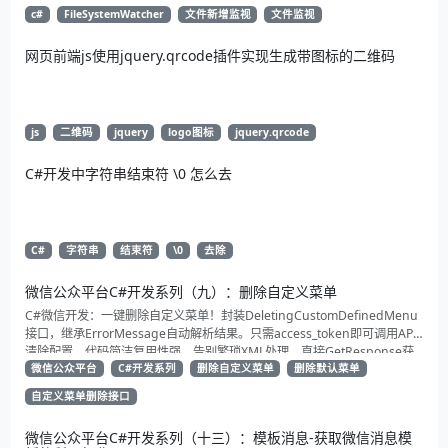
c#
FileSystemWatcher
文件新增监视
文件监视
网页前端js使用jquery.qrcode插件实现生成带图标的二维码
js
二维码
jquery
logo图标
jquery.qrcode
C#开发中字符串结束符 \0 怎么去
C#
字符串
结束符
\0
去除
微信公众平台C#开发系列（九）：删除自定义菜单
C#微信开发：一键删除自定义菜单！封装DeletingCustomDefinedMenu
接口，继承ErrorMessage自动解析结果。只需access_token即可调用API
清除配置。代码简洁复用性强，告别繁琐XML处理，直接GetResponse获
取状态。适合动态管理公众号的开发者，建议收藏备用！
微信公众平台
C#开发系列
删除自定义菜单
删除默认菜单
自定义菜单删除接口
微信公众平台C#开发系列（十三）：模板消息-获取微信消息模