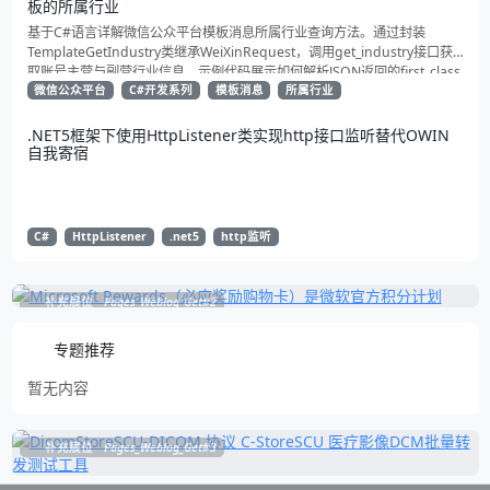
板的所属行业
基于C#语言详解微信公众平台模板消息所属行业查询方法。通过封装
TemplateGetIndustry类继承WeiXinRequest，调用get_industry接口获
取账号主营与副营行业信息。示例代码展示如何解析JSON返回的first_class
与second_class数据，为开发者提供合规通知场景开发支持
微信公众平台
C#开发系列
模板消息
所属行业
.NET5框架下使用HttpListener类实现http接口监听替代OWIN
自我寄宿
C#
HttpListener
.net5
http监听
补充展位
Pages_Weblog_Get#2
专题推荐
暂无内容
补充展位
Pages_Weblog_Get#3