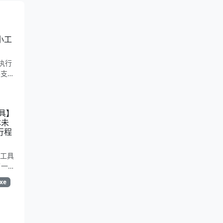
面小工
执行
不支持
以正常
问题
工具】
体未
行程
护工具
了一个
行强制
xe
始功能
现未响
目标
机有点