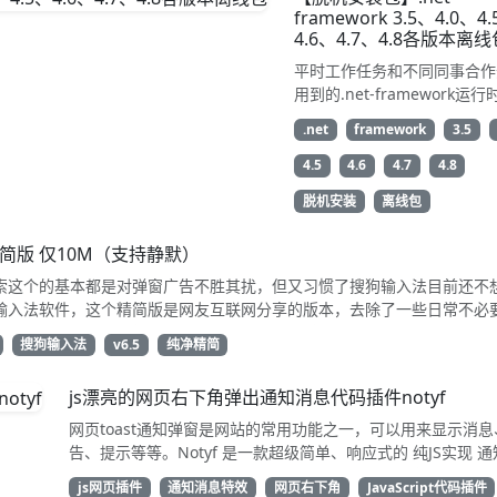
可遇不可求，导致每次
framework 3.5、4.0、4
证和测试都比较麻烦，
4.6、4.7、4.8各版本离线
自己花了点时间写了个
平时工作任务和不同同事合作
直接未响应的exe，用来
用到的.net-framework运
进程的未响应状态给tk
常不同，部署项目时需要不同
视重启功能测试验证。
.net
framework
3.5
户端上安装各个不同的版本运
每次去找安装包都需要花时间
4.5
4.6
4.7
4.8
一个找，索性直接把所有版本
脱机安装
离线包
载好了整理放到了一起方便以
载和转存。 其中包含了自.net 
简版 仅10M（支持静默）
以来3.5、4.0、4.5、4.6、4.
4.8各个版本发布的的运行时
索这个的基本都是对弹窗广告不胜其扰，但又习惯了搜狗输入法目前还不
装包
输入法软件，这个精简版是网友互联网分享的版本，去除了一些日常不必
件及广告相关模块，使用比较安静，下载安装前请自行杀一下毒
搜狗输入法
v6.5
纯净精简
js漂亮的网页右下角弹出通知消息代码插件notyf
网页toast通知弹窗是网站的常用功能之一，可以用来显示消息
告、提示等等。Notyf 是一款超级简单、响应式的 纯JS实现 
件，不依赖外部jQuery插件库，可以独立嵌入网页使用。赶紧
js网页插件
通知消息特效
网页右下角
JavaScript代码插件