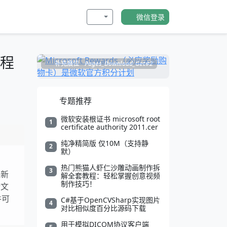
微信登录
流程
补充展位
Pages_Download_Get#2
专题推荐
微软安装根证书 microsoft root
1
certificate authority 2011.cer
纯净精简版 仅10M（支持静
2
默）
热门熊猫人虾仁沙雕动画制作拆
3
生新
解全套教程：轻松掌握创意视频
制作技巧！
行文
件可
C#基于OpenCVSharp实现图片
4
对比相似度百分比源码下载
用于模拟DICOM协议客户端