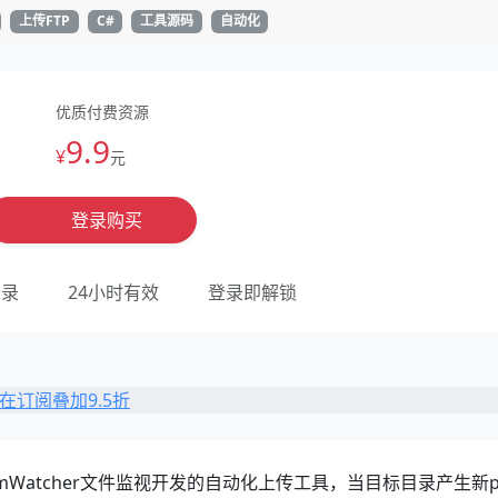
上传FTP
C#
工具源码
自动化
优质付费资源
9.9
¥
元
登录购买
登录
24小时有效
登录即解锁
stemWatcher文件监视开发的自动化上传工具，当目标目录产生新p