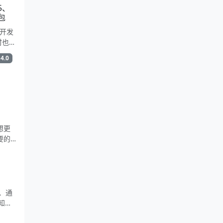
功能验
.5、
于是就
包
启动就
开发
模拟
行时也经
精灵监
的客
4.0
行时
一个
都下
后下
3.5
7、
离线安
想更
要的
、通
通知插
试用