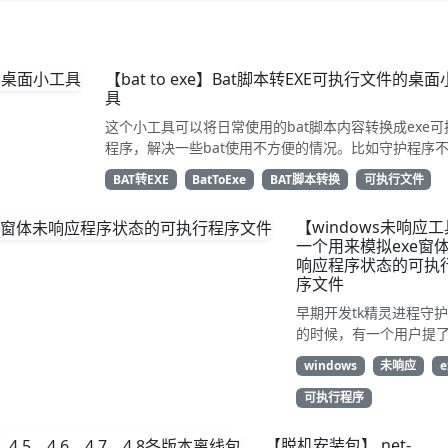
【bat to exe】Bat脚本转EXE可执行文件的桌
具
这个小工具可以将日常使用的bat脚本内容转换成exe可
程序，解决一些bat使用不方便的情况。比如守护程序
bat时 便可以通过本工具将脚本转换为exe，然后就可
BAT转EXE
BatToExe
BAT脚本转换
可执行文件
监护了；部分需要外部环境调用cmd脚本的可能会有点
（比如nodejs、node-red相关进程）
【windows未响应
一个用来模拟exe窗
响应程序状态的可执
序文件
早期开发tk精灵进程守
的时候，有一个用户提
监视应用未响应状态执
windows
未响应
e
重启的功能需求，最开
开发测试时需要进程复
可执行程序
应状态 来进行测试，但
程序这种状态出现的时
【脱机安装包】.net-