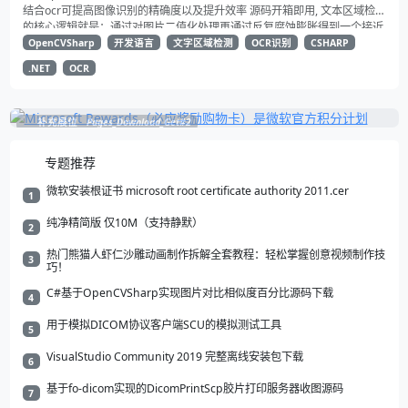
结合ocr可提高图像识别的精确度以及提升效率 源码开箱即用, 文本区域检测
的核心逻辑就是：通过对图片二值化处理再通过反复腐蚀膨胀得到一个接近
矩形的方块 然后将这些矩形框选出来就得到了文本所在区域 再根据一系列
OpenCVSharp
开发语言
文字区域检测
OCR识别
CSHARP
过滤规则提取到我们所需要的区域 进行识别减少不必要的图像识别 以提升
.NET
OCR
系统整体效率
补充展位
Pages_Download_Get#2
专题推荐
微软安装根证书 microsoft root certificate authority 2011.cer
1
纯净精简版 仅10M（支持静默）
2
热门熊猫人虾仁沙雕动画制作拆解全套教程：轻松掌握创意视频制作技
3
巧！
C#基于OpenCVSharp实现图片对比相似度百分比源码下载
4
用于模拟DICOM协议客户端SCU的模拟测试工具
5
VisualStudio Community 2019 完整离线安装包下载
6
基于fo-dicom实现的DicomPrintScp胶片打印服务器收图源码
7