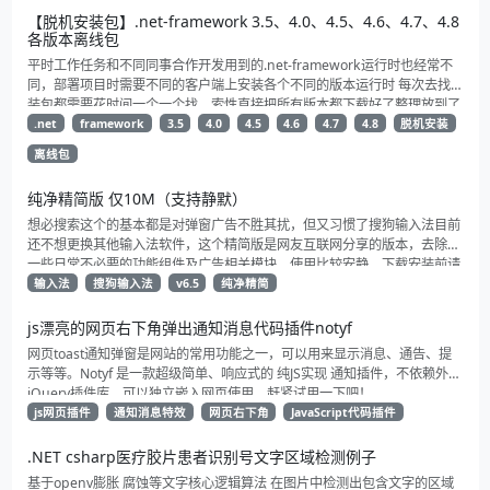
【脱机安装包】.net-framework 3.5、4.0、4.5、4.6、4.7、4.8
各版本离线包
平时工作任务和不同同事合作开发用到的.net-framework运行时也经常不
同，部署项目时需要不同的客户端上安装各个不同的版本运行时 每次去找安
装包都需要花时间一个一个找，索性直接把所有版本都下载好了整理放到了
一起方便以后下载和转存。 其中包含了自.net 3.5以来3.5、4.0、4.5、
.net
framework
3.5
4.0
4.5
4.6
4.7
4.8
脱机安装
4.6、4.7、4.8各个版本发布的的运行时离线安装包
离线包
纯净精简版 仅10M（支持静默）
想必搜索这个的基本都是对弹窗广告不胜其扰，但又习惯了搜狗输入法目前
还不想更换其他输入法软件，这个精简版是网友互联网分享的版本，去除了
一些日常不必要的功能组件及广告相关模块，使用比较安静，下载安装前请
自行杀一下毒
输入法
搜狗输入法
v6.5
纯净精简
js漂亮的网页右下角弹出通知消息代码插件notyf
网页toast通知弹窗是网站的常用功能之一，可以用来显示消息、通告、提
示等等。Notyf 是一款超级简单、响应式的 纯JS实现 通知插件，不依赖外部
jQuery插件库，可以独立嵌入网页使用。赶紧试用一下吧！
js网页插件
通知消息特效
网页右下角
JavaScript代码插件
.NET csharp医疗胶片患者识别号文字区域检测例子
基于openv膨胀 腐蚀等文字核心逻辑算法 在图片中检测出包含文字的区域