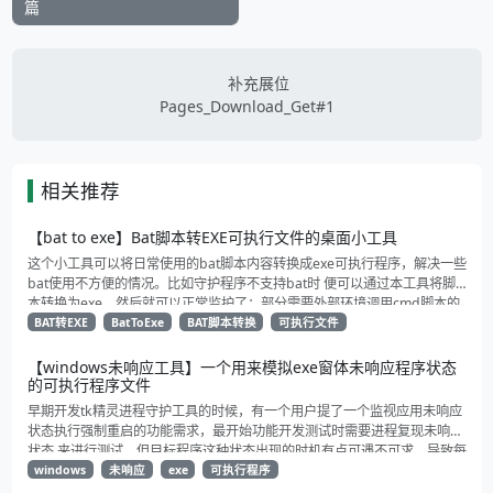
篇
补充展位
Pages_Download_Get#1
相关推荐
【bat to exe】Bat脚本转EXE可执行文件的桌面小工具
这个小工具可以将日常使用的bat脚本内容转换成exe可执行程序，解决一些
bat使用不方便的情况。比如守护程序不支持bat时 便可以通过本工具将脚
本转换为exe，然后就可以正常监护了；部分需要外部环境调用cmd脚本的
可能会有点问题（比如nodejs、node-red相关进程）
BAT转EXE
BatToExe
BAT脚本转换
可执行文件
【windows未响应工具】一个用来模拟exe窗体未响应程序状态
的可执行程序文件
早期开发tk精灵进程守护工具的时候，有一个用户提了一个监视应用未响应
状态执行强制重启的功能需求，最开始功能开发测试时需要进程复现未响应
状态 来进行测试，但目标程序这种状态出现的时机有点可遇不可求，导致每
次功能验证和测试都比较麻烦，于是就自己花了点时间写了个启动就直接未
windows
未响应
exe
可执行程序
响应的exe，用来模拟进程的未响应状态给tk精灵监视重启功能测试验证。