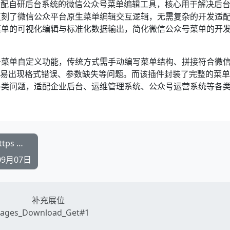
，是一款适配自研后台系统的微信公众号菜单编辑工具，核心用于解决后
复刻了微信公众平台原生菜单编辑交互逻辑，无需复杂的开发适
菜单的可视化编辑与标准化数据输出，简化微信公众号菜单的开
号菜单自定义功能，传统方式需手动编写菜单结构、拼接符合微
还容易出现格式错误、参数缺失等问题。而该插件封装了完整的菜
各类问题，适配企业后台、运维管理系统、公众号运营系统等各
免费https证书申请创建工具 win-acme网站https 证书免费申请工具.rar
09月07日
补充展位
ages_Download_Get#1