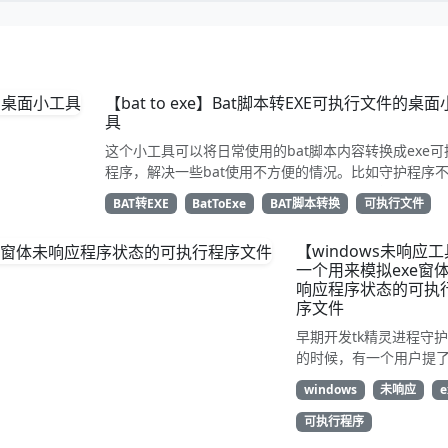
【bat to exe】Bat脚本转EXE可执行文件的桌
具
这个小工具可以将日常使用的bat脚本内容转换成exe可
程序，解决一些bat使用不方便的情况。比如守护程序
bat时 便可以通过本工具将脚本转换为exe，然后就可
BAT转EXE
BatToExe
BAT脚本转换
可执行文件
监护了；部分需要外部环境调用cmd脚本的可能会有点
（比如nodejs、node-red相关进程）
【windows未响应
一个用来模拟exe窗
响应程序状态的可执
序文件
早期开发tk精灵进程守
的时候，有一个用户提
监视应用未响应状态执
windows
未响应
e
重启的功能需求，最开
开发测试时需要进程复
可执行程序
应状态 来进行测试，但