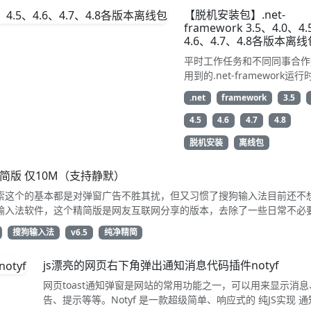
程序这种状态出现的时
【脱机安装包】.net-
可遇不可求，导致每次
framework 3.5、4.0、4
证和测试都比较麻烦，
4.6、4.7、4.8各版本离线
自己花了点时间写了个
平时工作任务和不同同事合作
直接未响应的exe，用来
用到的.net-framework运
进程的未响应状态给tk
常不同，部署项目时需要不同
视重启功能测试验证。
.net
framework
3.5
户端上安装各个不同的版本运
每次去找安装包都需要花时间
4.5
4.6
4.7
4.8
一个找，索性直接把所有版本
脱机安装
离线包
载好了整理放到了一起方便以
载和转存。 其中包含了自.net 
简版 仅10M（支持静默）
以来3.5、4.0、4.5、4.6、4.
4.8各个版本发布的的运行时
索这个的基本都是对弹窗广告不胜其扰，但又习惯了搜狗输入法目前还不
装包
输入法软件，这个精简版是网友互联网分享的版本，去除了一些日常不必
件及广告相关模块，使用比较安静，下载安装前请自行杀一下毒
搜狗输入法
v6.5
纯净精简
js漂亮的网页右下角弹出通知消息代码插件notyf
网页toast通知弹窗是网站的常用功能之一，可以用来显示消息
告、提示等等。Notyf 是一款超级简单、响应式的 纯JS实现 