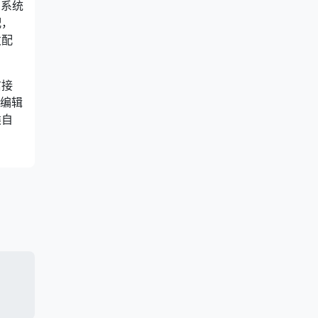
台系统
配，
发配
信接
单编辑
类自