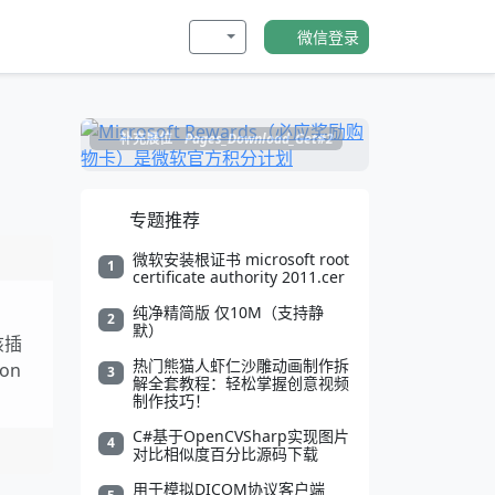
微信登录
补充展位
Pages_Download_Get#2
专题推荐
微软安装根证书 microsoft root
1
certificate authority 2011.cer
纯净精简版 仅10M（支持静
2
默）
该插
热门熊猫人虾仁沙雕动画制作拆
on
3
解全套教程：轻松掌握创意视频
制作技巧！
C#基于OpenCVSharp实现图片
4
对比相似度百分比源码下载
用于模拟DICOM协议客户端