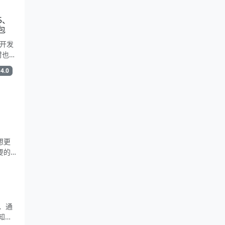
机有点
功能验
.5、
于是就
包
启动就
开发
模拟
行时也经
精灵监
的客
4.0
行时
一个
都下
后下
3.5
7、
离线安
想更
要的
、通
通知插