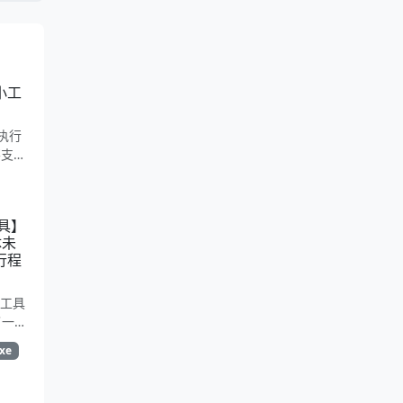
面小工
执行
不支持
以正常
问题
工具】
体未
行程
护工具
了一个
行强制
xe
始功能
现未响
目标