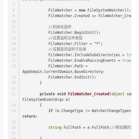
            FileWatcher = 
new
 FileSystemWatcher();
            FileWatcher.Created += FileWatcher_Create
//初始化监听
            FileWatcher.BeginInit();
//设置监听文件类型
            FileWatcher.Filter = 
"*"
;
//设置是否监听子目录
            FileWatcher.IncludeSubdirectories = 
true
;
            FileWatcher.EnableRaisingEvents = 
true
;
            FileWatcher.Path = 
AppDomain.CurrentDomain.BaseDirectory;
            FileWatcher.EndInit();
        }
private
void
FileWatcher_Created
(
object
 sender
FileSystemEventArgs e
)
        {
if
return
;
string
 FullPath = e.FullPath;
//新创建的文件
        }