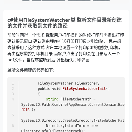
c#使用FileSystemWatcher类 监听文件目录新创建
的文件并获取到文件的路径
前段时间得一个需求 截取用户打印操作的时候打印前需提出打印
确认提示窗口 确认则由程序推送打印打印反之则忽略， 思来想
去就采用了这种方式 客户本地设置一个打印pdf的虚拟打印机，
再由程序监控打印机目录 当客户点击了打印会在目录写入一个
pdf文件，当程序监听到后 弹出确认打印弹窗
监听文件新建的代码如下：
        FileSystemWatcher FileWatcher;
public
void
FileSystemWatcherInit
()
        {
string
 FileWatcherPath = 
"DIR"
);
System.IO.Directory.CreateDirectory(FileWatcherPath);
            DirectoryInfo dInfo = 
new
DirectoryInfo(FileWatcherPath);