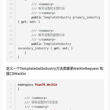
///
<summary>
///
 帐号设置的主营行业
///
</summary>
public
 TemplateIndustry primary_industry 
{ 
get
; 
set
; }
///
<summary>
///
 帐号设置的副营行业
///
</summary>
public
 TemplateIndustry 
secondary_industry { 
get
; 
set
; }
    }
}
定义一个TemplateGetIndustry方法类继承WeiXinRequest 和
接口IWeiXin
namespace
YuanTK.WeiXin
{
///
<summary>
///
 获取设置的行业信息
///
</summary>