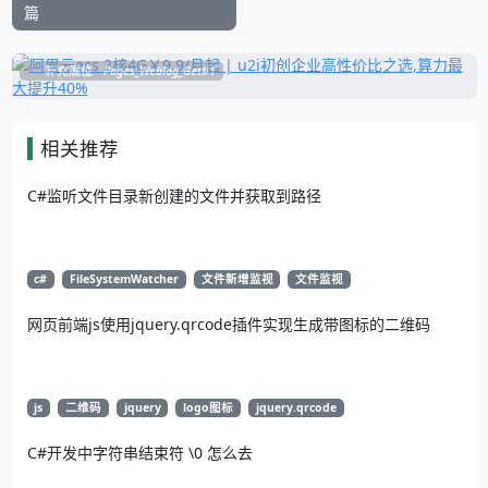
篇
补充展位
Pages_Weblog_Get#1
相关推荐
C#监听文件目录新创建的文件并获取到路径
c#
FileSystemWatcher
文件新增监视
文件监视
网页前端js使用jquery.qrcode插件实现生成带图标的二维码
js
二维码
jquery
logo图标
jquery.qrcode
C#开发中字符串结束符 \0 怎么去