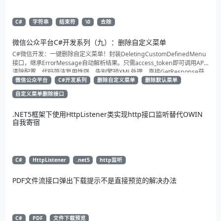
C#
字符串
结束符
\0
去除
微信公众平台C#开发系列（九）：删除自定义菜单
C#微信开发：一键删除自定义菜单！封装DeletingCustomDefinedMenu
接口，继承ErrorMessage自动解析结果。只需access_token即可调用API
清除配置。代码简洁复用性强，告别繁琐XML处理，直接GetResponse获
取状态。适合动态管理公众号的开发者，建议收藏备用！
微信公众平台
C#开发系列
删除自定义菜单
删除默认菜单
自定义菜单删除接口
.NET5框架下使用HttpListener类实现http接口监听替代OWIN
自我寄宿
C#
HttpListener
.net5
http监听
PDF文件流接口弹出下载提示不是直接预览的解决办法
C#
PDF
文件下载预览