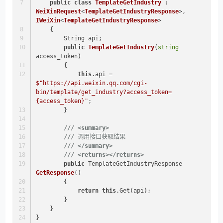
public
class
TemplateGetIndustry
 : 
WeiXinRequest
<
TemplateGetIndustryResponse
>, 
IWeiXin
<
TemplateGetIndustryResponse
>
    {
        String api;
public
TemplateGetIndustry
(
string
access_token
)
        {
this
.api = 
$"https://api.weixin.qq.com/cgi-
bin/template/get_industry?access_token=
{access_token}
"
;
        }
///
<summary>
///
 调用接口获取结果
///
</summary>
///
<returns>
</returns>
public
 TemplateGetIndustryResponse 
GetResponse
()
        {
return
this
.Get(api);
        }
    }
}