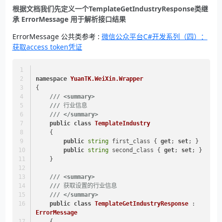
根据文档我们先定义一个TemplateGetIndustryResponse类继
承 ErrorMessage 用于解析接口结果
ErrorMessage 公共类参考 :
微信公众平台C#开发系列（四）：
获取access token凭证
namespace
YuanTK.WeiXin.Wrapper
{
///
<summary>
///
 行业信息
///
</summary>
public
class
TemplateIndustry
    {
public
string
 first_class { 
get
; 
set
; }
public
string
 second_class { 
get
; 
set
; }
    }
///
<summary>
///
 获取设置的行业信息
///
</summary>
public
class
TemplateGetIndustryResponse
 : 
ErrorMessage
    {