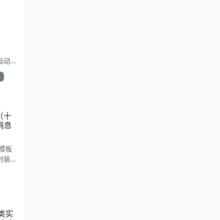
e自动
简洁复
单
。适合
（十
消息
模板
封装
主营与
如何
r类实