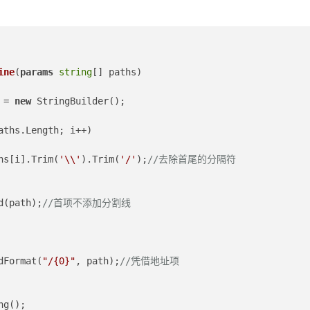
ine
(
params
string
[] paths
)
r = 
new
 StringBuilder();
aths.Length; i++)
hs[i].Trim(
'\\'
).Trim(
'/'
);
//去除首尾的分隔符
r.Append(path);
//首项不添加分割线
r.AppendFormat(
"/{0}"
, path);
//凭借地址项
ng();