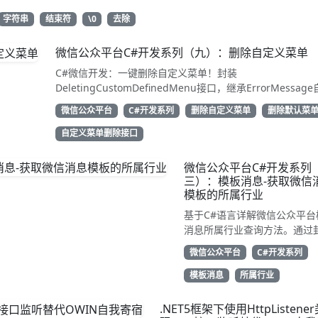
字符串
结束符
\0
去除
微信公众平台C#开发系列（九）：删除自定义菜单
C#微信开发：一键删除自定义菜单！封装
DeletingCustomDefinedMenu接口，继承ErrorMessag
解析结果。只需access_token即可调用API清除配置。代码
微信公众平台
C#开发系列
删除自定义菜单
删除默认菜
用性强，告别繁琐XML处理，直接GetResponse获取状态
动态管理公众号的开发者，建议收藏备用！
自定义菜单删除接口
微信公众平台C#开发系列
三）：模板消息-获取微信
模板的所属行业
基于C#语言详解微信公众平台
消息所属行业查询方法。通过
TemplateGetIndustry类继承
微信公众平台
C#开发系列
WeiXinRequest，调用
get_industry接口获取账号
模板消息
所属行业
副营行业信息。示例代码展示
解析JSON返回的first_class与
.NET5框架下使用HttpListene