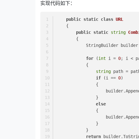
实现代码如下：
public
static
class
URL
    {
public
static
string
Comb
        {
            StringBuilder builde
for
 (
int
 i = 
0
; i < p
            {
string
 path = pat
if
 (i == 
0
)
                {
                    builde
                }
else
                {
                    builde
                }
            }
return
 builder.ToStri