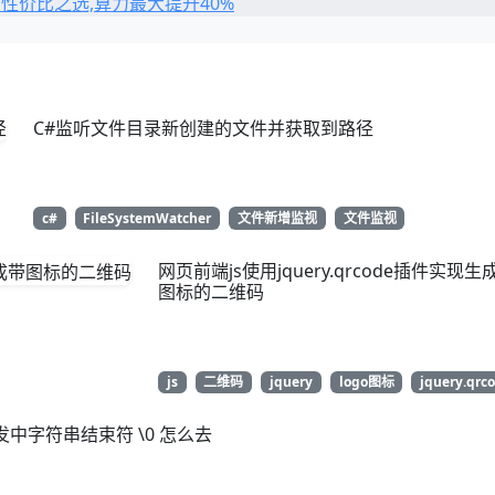
C#监听文件目录新创建的文件并获取到路径
c#
FileSystemWatcher
文件新增监视
文件监视
网页前端js使用jquery.qrcode插件实现生
图标的二维码
js
二维码
jquery
logo图标
jquery.qrc
发中字符串结束符 \0 怎么去