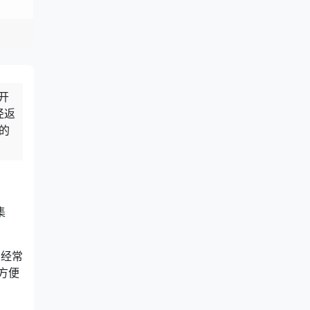
开
径返
的
集
目经常
方便