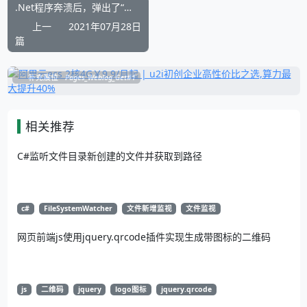
.Net程序奔溃后，弹出了“停止工作”对话框问题 屏蔽办法
上一
2021年07月28日
篇
补充展位
Pages_Weblog_Get#1
相关推荐
C#监听文件目录新创建的文件并获取到路径
c#
FileSystemWatcher
文件新增监视
文件监视
网页前端js使用jquery.qrcode插件实现生成带图标的二维码
js
二维码
jquery
logo图标
jquery.qrcode