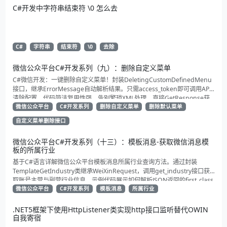
C#开发中字符串结束符 \0 怎么去
C#
字符串
结束符
\0
去除
微信公众平台C#开发系列（九）：删除自定义菜单
C#微信开发：一键删除自定义菜单！封装DeletingCustomDefinedMenu
接口，继承ErrorMessage自动解析结果。只需access_token即可调用API
清除配置。代码简洁复用性强，告别繁琐XML处理，直接GetResponse获
取状态。适合动态管理公众号的开发者，建议收藏备用！
微信公众平台
C#开发系列
删除自定义菜单
删除默认菜单
自定义菜单删除接口
微信公众平台C#开发系列（十三）：模板消息-获取微信消息模
板的所属行业
基于C#语言详解微信公众平台模板消息所属行业查询方法。通过封装
TemplateGetIndustry类继承WeiXinRequest，调用get_industry接口获
取账号主营与副营行业信息。示例代码展示如何解析JSON返回的first_class
与second_class数据，为开发者提供合规通知场景开发支持
微信公众平台
C#开发系列
模板消息
所属行业
.NET5框架下使用HttpListener类实现http接口监听替代OWIN
自我寄宿