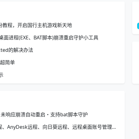
备份教程，开启国行主机游戏新天地
ws桌面进程(EXE、BAT脚本)崩溃重启守护小工具
tected的解决办法
形 超简单
示
工具・未响应崩溃自动重启・支持bat脚本守护
远程运维助手 - 简化依赖Todesk远程、AnyDesk远程、向日葵远程、远程桌面账号管理运维工作