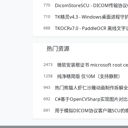
770
DicomStoreSCU - DICOM传输
710
TK精灵v4.3 - Windows桌面进
688
TKOCRv7.0 - PaddleOCR 
热门资源
2473
微软安装根证书 microsoft root certif
1258
纯净精简版 仅10M（支持静默）
943
热门熊猫人虾仁沙雕动画制作拆解全
692
C#基于OpenCVSharp实现图片
691
用于模拟DICOM协议客户端SCU的