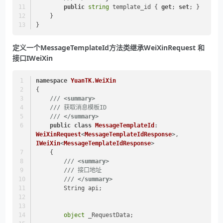
public
string
 template_id { 
get
; 
set
; }
    }
}
定义一个MessageTemplateId方法类继承WeiXinRequest 和
接口IWeiXin
namespace
YuanTK.WeiXin
{
///
<summary>
///
 获取消息模板ID
///
</summary>
public
class
MessageTemplateId
: 
WeiXinRequest
<
MessageTemplateIdResponse
>, 
IWeiXin
<
MessageTemplateIdResponse
> 
    {
///
<summary>
///
 接口地址
///
</summary>
        String api;
object
 _RequestData;