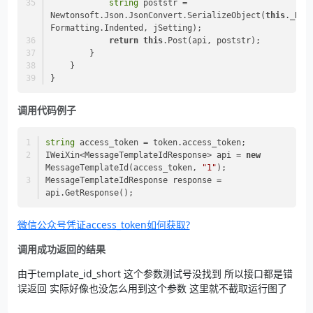
string
 poststr = 
Newtonsoft.Json.JsonConvert.SerializeObject(
this
._Requ
Formatting.Indented, jSetting);
return
this
.Post(api, poststr);
        }
    }
}
调用代码例子
string
 access_token = token.access_token;
IWeiXin<MessageTemplateIdResponse> api = 
new
MessageTemplateId(access_token, 
"1"
);
MessageTemplateIdResponse response = 
api.GetResponse();
微信公众号凭证access_token如何获取?
调用成功返回的结果
由于template_id_short 这个参数测试号没找到 所以接口都是错
误返回 实际好像也没怎么用到这个参数 这里就不截取运行图了