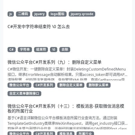
js
二维码
jquery
logo图标
jquery.qrcode
C#开发中字符串结束符 \0 怎么去
C#
字符串
结束符
\0
去除
微信公众平台C#开发系列（九）：删除自定义菜单
C#微信开发：一键删除自定义菜单！封装DeletingCustomDefinedMenu
接口，继承ErrorMessage自动解析结果。只需access_token即可调用API
清除配置。代码简洁复用性强，告别繁琐XML处理，直接GetResponse获
取状态。适合动态管理公众号的开发者，建议收藏备用！
微信公众平台
C#开发系列
删除自定义菜单
删除默认菜单
自定义菜单删除接口
微信公众平台C#开发系列（十三）：模板消息-获取微信消息模
板的所属行业
基于C#语言详解微信公众平台模板消息所属行业查询方法。通过封装
TemplateGetIndustry类继承WeiXinRequest，调用get_industry接口获
取账号主营与副营行业信息。示例代码展示如何解析JSON返回的first_class
与second_class数据，为开发者提供合规通知场景开发支持
微信公众平台
C#开发系列
模板消息
所属行业