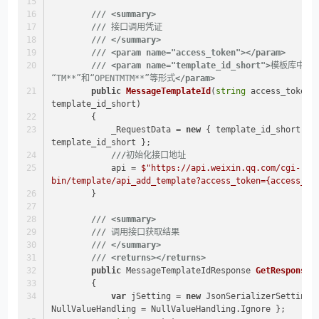
///
<summary>
///
 接口调用凭证
///
</summary>
///
<param name="access_token">
</param>
///
<param name="template_id_short">
模板库中模
“TM**”和“OPENTMTM**”等形式
</param>
public
MessageTemplateId
(
string
 access_token,
template_id_short
)
        {
            _RequestData = 
new
 { template_id_short = 
template_id_short };
///
初始化接口地址
            api = 
$"https://api.weixin.qq.com/cgi-
bin/template/api_add_template?access_token=
{access_to
        }
///
<summary>
///
 调用接口获取结果
///
</summary>
///
<returns>
</returns>
public
 MessageTemplateIdResponse 
GetResponse
(
        {
var
 jSetting = 
new
 JsonSerializerSettings 
NullValueHandling = NullValueHandling.Ignore };