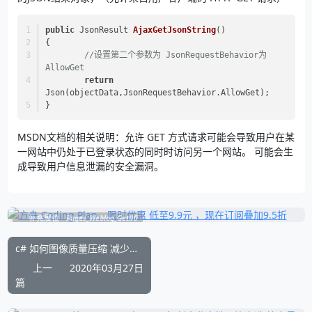
public
 JsonResult 
AjaxGetJsonString
()
{
//设置第二个参数为 JsonRequestBehavior为
AllowGet
return
Json(objectData,JsonRequestBehavior.AllowGet);   
}
MSDN文档的相关说明：允许 GET 方式请求可能会导致用户在某
一网站中仍处于已登录状态的同时时访问另一个网站。 可能会生
成导致用户信息泄漏的安全漏洞。
补充展位
Pages_Weblog_Get#0
c# 如何图像质量压缩 减少文件体积大小
上一
2020年03月27日
篇