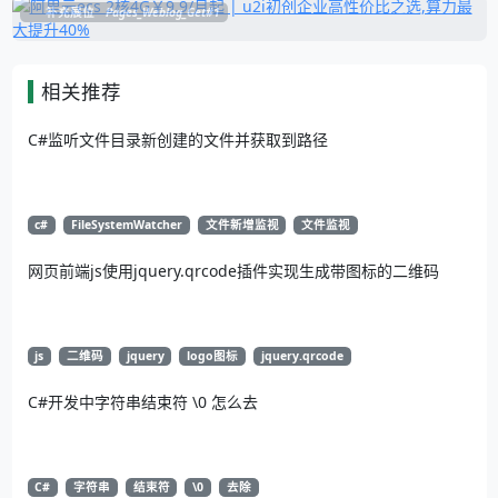
补充展位
Pages_Weblog_Get#1
相关推荐
C#监听文件目录新创建的文件并获取到路径
c#
FileSystemWatcher
文件新增监视
文件监视
网页前端js使用jquery.qrcode插件实现生成带图标的二维码
js
二维码
jquery
logo图标
jquery.qrcode
C#开发中字符串结束符 \0 怎么去
C#
字符串
结束符
\0
去除