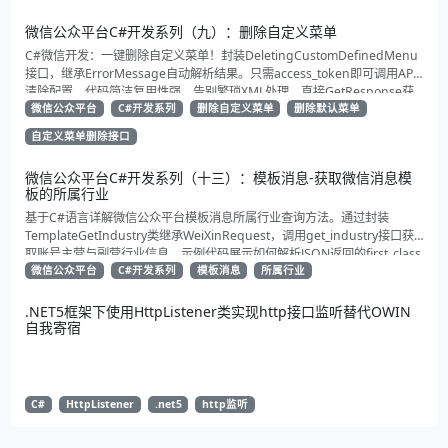
微信公众平台C#开发系列（九）：删除自定义菜单
C#微信开发：一键删除自定义菜单！封装DeletingCustomDefinedMenu
接口，继承ErrorMessage自动解析结果。只需access_token即可调用API
清除配置。代码简洁复用性强，告别繁琐XML处理，直接GetResponse获
取状态。适合动态管理公众号的开发者，建议收藏备用！
微信公众平台
C#开发系列
删除自定义菜单
删除默认菜单
自定义菜单删除接口
微信公众平台C#开发系列（十三）：模板消息-获取微信消息模
板的所属行业
基于C#语言详解微信公众平台模板消息所属行业查询方法。通过封装
TemplateGetIndustry类继承WeiXinRequest，调用get_industry接口获
取账号主营与副营行业信息。示例代码展示如何解析JSON返回的first_class
与second_class数据，为开发者提供合规通知场景开发支持
微信公众平台
C#开发系列
模板消息
所属行业
.NET5框架下使用HttpListener类实现http接口监听替代OWIN
自我寄宿
C#
HttpListener
.net5
http监听