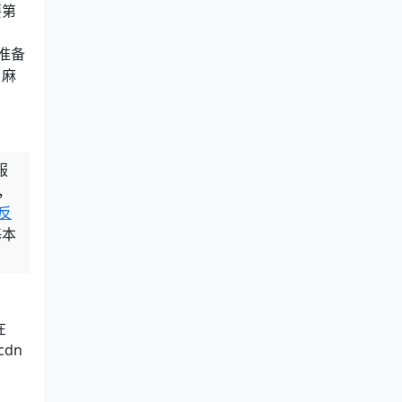
要第
准备
，麻
服
，
S反
基本
在
dn