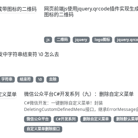
网页前端js使用jquery.qrcode插件实现生
图标的二维码
js
二维码
jquery
logo图标
jquery.qrc
发中字符串结束符 \0 怎么去
字符串
结束符
\0
去除
微信公众平台C#开发系列（九）：删除自定义菜单
C#微信开发：一键删除自定义菜单！封装
DeletingCustomDefinedMenu接口，继承ErrorMessag
解析结果。只需access_token即可调用API清除配置。代码
微信公众平台
C#开发系列
删除自定义菜单
删除默认菜
用性强，告别繁琐XML处理，直接GetResponse获取状态
动态管理公众号的开发者，建议收藏备用！
自定义菜单删除接口