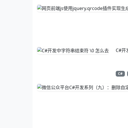
C#开
C#