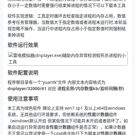
存小于一定数值时需要强行结束掉进程的情况下可以下载本工具
软件实现逻辑：工具定时循环去检查指定进程的内存占用，数值
参考任务管理器，当数值大于指定数值或者进程未运行时,本轮监
视忽略不操作，当运行中进程内存占用小于指定数值时则强制结
束掉进程
软件运行效果
软件配置说明
程序根目录有一个“yuantk”文件 内部文本内容格式为
dnplayer/32000/61
对应
进程名称/内存数值kb/监听间隔(秒)
使用注意事项
本工具为绿色软件 理论上支持 win7 sp1 及以上x64位windows
系统，无其他运行环境要求，但依赖系统的
性能计数器
组件
（windows默认开启 但某些情况下可能并未开启或者损坏了，如
果启动运行异常请检查
性能计数器
组件是否正常），如果计数器
不正常可以尝试使用一下cmd命令执行下方脚本对
性能计数器
组