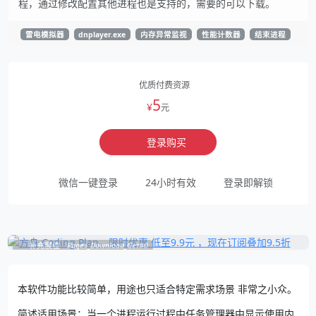
程，通过修改配置其他进程也是支持的，需要的可以下载。
雷电模拟器
dnplayer.exe
内存异常监视
性能计数器
结束进程
优质付费资源
5
¥
元
登录购买
微信一键登录
24小时有效
登录即解锁
补充展位
Pages_Download_Get#0
本软件功能比较简单，用途也只适合特定需求场景 非常之小众。
简述适用场景：当一个进程运行过程中任务管理器中显示使用内