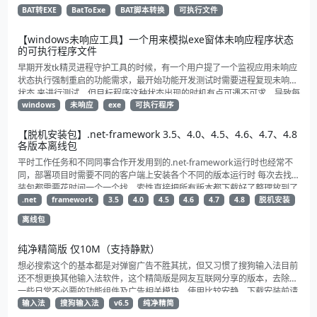
可能会有点问题（比如nodejs、node-red相关进程）
BAT转EXE
BatToExe
BAT脚本转换
可执行文件
【windows未响应工具】一个用来模拟exe窗体未响应程序状态
的可执行程序文件
早期开发tk精灵进程守护工具的时候，有一个用户提了一个监视应用未响应
状态执行强制重启的功能需求，最开始功能开发测试时需要进程复现未响应
状态 来进行测试，但目标程序这种状态出现的时机有点可遇不可求，导致每
次功能验证和测试都比较麻烦，于是就自己花了点时间写了个启动就直接未
windows
未响应
exe
可执行程序
响应的exe，用来模拟进程的未响应状态给tk精灵监视重启功能测试验证。
【脱机安装包】.net-framework 3.5、4.0、4.5、4.6、4.7、4.8
各版本离线包
平时工作任务和不同同事合作开发用到的.net-framework运行时也经常不
同，部署项目时需要不同的客户端上安装各个不同的版本运行时 每次去找安
装包都需要花时间一个一个找，索性直接把所有版本都下载好了整理放到了
一起方便以后下载和转存。 其中包含了自.net 3.5以来3.5、4.0、4.5、
.net
framework
3.5
4.0
4.5
4.6
4.7
4.8
脱机安装
4.6、4.7、4.8各个版本发布的的运行时离线安装包
离线包
纯净精简版 仅10M（支持静默）
想必搜索这个的基本都是对弹窗广告不胜其扰，但又习惯了搜狗输入法目前
还不想更换其他输入法软件，这个精简版是网友互联网分享的版本，去除了
一些日常不必要的功能组件及广告相关模块，使用比较安静，下载安装前请
自行杀一下毒
输入法
搜狗输入法
v6.5
纯净精简