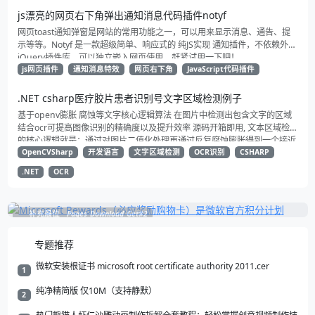
js漂亮的网页右下角弹出通知消息代码插件notyf
网页toast通知弹窗是网站的常用功能之一，可以用来显示消息、通告、提
示等等。Notyf 是一款超级简单、响应式的 纯JS实现 通知插件，不依赖外部
jQuery插件库，可以独立嵌入网页使用。赶紧试用一下吧！
js网页插件
通知消息特效
网页右下角
JavaScript代码插件
.NET csharp医疗胶片患者识别号文字区域检测例子
基于openv膨胀 腐蚀等文字核心逻辑算法 在图片中检测出包含文字的区域
结合ocr可提高图像识别的精确度以及提升效率 源码开箱即用, 文本区域检测
的核心逻辑就是：通过对图片二值化处理再通过反复腐蚀膨胀得到一个接近
矩形的方块 然后将这些矩形框选出来就得到了文本所在区域 再根据一系列
OpenCVSharp
开发语言
文字区域检测
OCR识别
CSHARP
过滤规则提取到我们所需要的区域 进行识别减少不必要的图像识别 以提升
.NET
OCR
系统整体效率
补充展位
Pages_Download_Get#2
专题推荐
微软安装根证书 microsoft root certificate authority 2011.cer
1
纯净精简版 仅10M（支持静默）
2