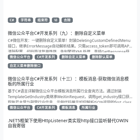
C#
字符串
结束符
\0
去除
微信公众平台C#开发系列（九）：删除自定义菜单
C#微信开发：一键删除自定义菜单！封装DeletingCustomDefinedMenu
接口，继承ErrorMessage自动解析结果。只需access_token即可调用API
清除配置。代码简洁复用性强，告别繁琐XML处理，直接GetResponse获
取状态。适合动态管理公众号的开发者，建议收藏备用！
微信公众平台
C#开发系列
删除自定义菜单
删除默认菜单
自定义菜单删除接口
微信公众平台C#开发系列（十三）：模板消息-获取微信消息模
板的所属行业
基于C#语言详解微信公众平台模板消息所属行业查询方法。通过封装
TemplateGetIndustry类继承WeiXinRequest，调用get_industry接口获
取账号主营与副营行业信息。示例代码展示如何解析JSON返回的first_class
与second_class数据，为开发者提供合规通知场景开发支持
微信公众平台
C#开发系列
模板消息
所属行业
.NET5框架下使用HttpListener类实现http接口监听替代OWIN
自我寄宿