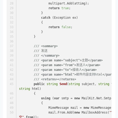
                multipart.Add(attimg);
return
true
;
            }
catch
 (Exception ex)
            {
return
false
;
            }
        }
///
<summary>
///
 发送
///
</summary>
///
<param name="subject">
主题
</param>
///
<param name="from">
发送人
</param>
///
<param name="to">
接收人
</param>
///
<param name="html">
邮件内容支持html
</param>
///
<returns>
</returns>
public
string
Send
(
string
 subject, 
string
fro
string
 html
)
        {
using
 (
var
 smtp = 
new
 MailKit.Net.Smtp.Sm
            {
                MimeMessage mail = 
new
 MimeMessage();
                mail.From.Add(
new
 MailboxAddress(
"Yua
空"
,
from
));