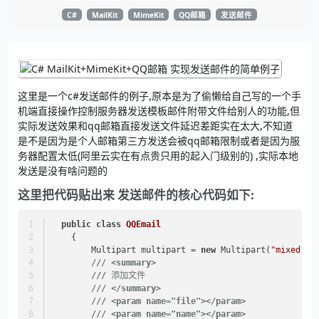
C#
MailKit
MimeKit
QQ邮箱
发送邮件
这里是一个c#发送邮件的例子,原本是为了偷懒给自己写的一个手
机端直接操作控制服务器发送模板邮件附带文件给别人的功能,但
实际发送效果和qq邮箱直接发送文件延迟差距实在太大,不知道
是不是因为是个人邮箱第三方发送会被qq邮箱限制或者是因为服
务器配置太低(阿里云实在有点贵只用的起入门级别的) ,实际本地
发送是没有啥问题的
这里把代码贴出来 发送邮件的核心代码如下:
public
class
QQEmail
    {
        Multipart multipart = 
new
 Multipart(
"mixed"
);
///
<summary>
///
 添加文件
///
</summary>
///
<param name="file">
</param>
///
<param name="name">
</param>