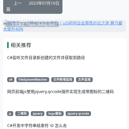
上一
2023年07月10日
篇
补充展位
Pages_Weblog_Get#1
相关推荐
C#监听文件目录新创建的文件并获取到路径
c#
FileSystemWatcher
文件新增监视
文件监视
网页前端js使用jquery.qrcode插件实现生成带图标的二维码
js
二维码
jquery
logo图标
jquery.qrcode
C#开发中字符串结束符 \0 怎么去