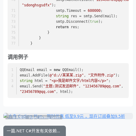
"sdonghsgsdfx"
);
                smtp.Timeout = 
600000
;
string
 res = smtp.Send(mail);
                smtp.Disconnect(
true
);
return
 res;
            }
        }
    }
调用例子
QQEmail email = 
new
 QQEmail();
email.AddFile(
@"d://某某某.zip"
, 
"文件附件.zip"
);
string
 html = 
"<p>我是邮件文字/html内容</p>"
;
email.Send(
"主题:测试发送邮件"
, 
"123456789@qq.com"
, 
"23456789@qq.com"
, html);
补充展位
Pages_Weblog_Get#0
一篇.NET C#开发有关依赖注入的 入门级编程代码实例