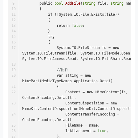
public
bool
AddFile
(
string
file
, 
string
 name
)
        {
if
 (!System.IO.File.Exists(
file
))
            {
return
false
;
            }
try
            {
                System.IO.FileStream fs = 
new
System.IO.FileStream(
file
, System.IO.FileMode.Open, 
System.IO.FileAccess.Read, System.IO.FileShare.ReadWr
//附件
var
 attimg = 
new
MimePart(MediaTypeNames.Application.Octet)
                {
                    Content = 
new
 MimeContent(fs, 
ContentEncoding.Default),
                    ContentDisposition = 
new
MimeKit.ContentDisposition(MimeKit.ContentDisposition
                    ContentTransferEncoding = 
ContentEncoding.Default,
                    FileName = name,
                    IsAttachment = 
true
,
                };