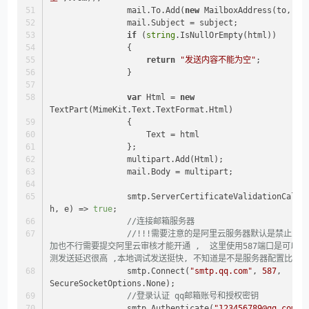
                mail.To.Add(
new
 MailboxAddress(to, to
                mail.Subject = subject;
if
 (
string
.IsNullOrEmpty(html))
                {
return
"发送内容不能为空"
;
                }
var
 Html = 
new
TextPart(MimeKit.Text.TextFormat.Html)
                {
                    Text = html
                };
                multipart.Add(Html);
                mail.Body = multipart;
                smtp.ServerCertificateValidationCallback = (s, c, 
h, e) => 
true
;
//连接邮箱服务器 
//!!!需要注意的是阿里云服务器默认是禁止25
加也不行需要提交阿里云审核才能开通 ,  这里使用587端口是可以发
测发送延迟很高 ,本地调试发送挺快, 不知道是不是服务器配置比较低
                smtp.Connect(
"smtp.qq.com"
, 
587
, 
SecureSocketOptions.None);
//登录认证 qq邮箱账号和授权密钥
                smtp.Authenticate(
"123456789@qq.com"
,