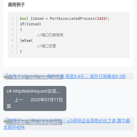
调用例子
bool
 IsUsed = PortAssociatedProcess(
1433
)；
if
(IsUsed)
{
//端口已被使用
}
else
{
//端口空置
}
补充展位
Pages_Weblog_Get#0
c# HttpWebRequest实现下载显示进度条后端代码实现
上一
2020年07月17日
篇
补充展位
Pages_Weblog_Get#1