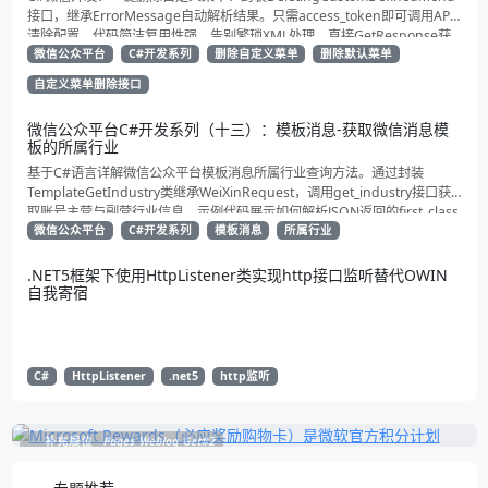
接口，继承ErrorMessage自动解析结果。只需access_token即可调用API
清除配置。代码简洁复用性强，告别繁琐XML处理，直接GetResponse获
取状态。适合动态管理公众号的开发者，建议收藏备用！
微信公众平台
C#开发系列
删除自定义菜单
删除默认菜单
自定义菜单删除接口
微信公众平台C#开发系列（十三）：模板消息-获取微信消息模
板的所属行业
基于C#语言详解微信公众平台模板消息所属行业查询方法。通过封装
TemplateGetIndustry类继承WeiXinRequest，调用get_industry接口获
取账号主营与副营行业信息。示例代码展示如何解析JSON返回的first_class
与second_class数据，为开发者提供合规通知场景开发支持
微信公众平台
C#开发系列
模板消息
所属行业
.NET5框架下使用HttpListener类实现http接口监听替代OWIN
自我寄宿
C#
HttpListener
.net5
http监听
补充展位
Pages_Weblog_Get#2