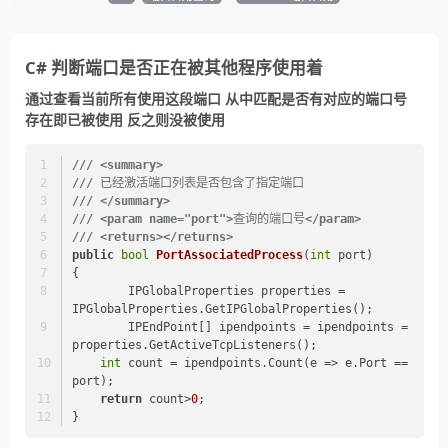
C# 判断端口是否正在被其他程序使用着
通过查看当前所有使用这段端口 从中匹配是否有对应的端口号
存在即已被使用 反之则没被使用
///
<summary>
///
 已经激活端口列表是否包含了指定端口
///
</summary>
///
<param name="port">
查询的端口号
</param>
///
<returns>
</returns>
public
bool
PortAssociatedProcess
(
int
 port
)
{
	IPGlobalProperties properties = 
IPGlobalProperties.GetIPGlobalProperties();
	IPEndPoint[] ipendpoints = ipendpoints = 
properties.GetActiveTcpListeners();
int
 count = ipendpoints.Count(e => e.Port == 
port);
return
 count>
0
;
}