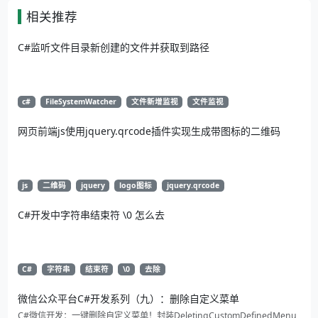
相关推荐
C#监听文件目录新创建的文件并获取到路径
c#
FileSystemWatcher
文件新增监视
文件监视
网页前端js使用jquery.qrcode插件实现生成带图标的二维码
js
二维码
jquery
logo图标
jquery.qrcode
C#开发中字符串结束符 \0 怎么去
C#
字符串
结束符
\0
去除
微信公众平台C#开发系列（九）：删除自定义菜单
C#微信开发：一键删除自定义菜单！封装DeletingCustomDefinedMenu