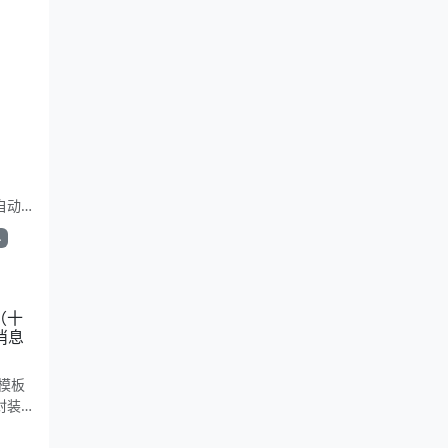
e自动
简洁复
单
。适合
（十
消息
模板
封装