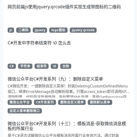
网页前端js使用jquery.qrcode插件实现生成带图标的二维码
js
二维码
jquery
logo图标
jquery.qrcode
C#开发中字符串结束符 \0 怎么去
C#
字符串
结束符
\0
去除
微信公众平台C#开发系列（九）：删除自定义菜单
C#微信开发：一键删除自定义菜单！封装DeletingCustomDefinedMenu
接口，继承ErrorMessage自动解析结果。只需access_token即可调用API
清除配置。代码简洁复用性强，告别繁琐XML处理，直接GetResponse获
取状态。适合动态管理公众号的开发者，建议收藏备用！
微信公众平台
C#开发系列
删除自定义菜单
删除默认菜单
自定义菜单删除接口
微信公众平台C#开发系列（十三）：模板消息-获取微信消息模
板的所属行业
基于C#语言详解微信公众平台模板消息所属行业查询方法。通过封装