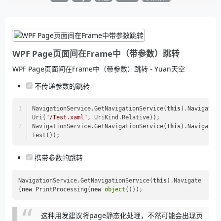
WPF Page页面间在Frame中（带参数）跳转
WPF Page页面间在Frame中（带参数）跳转 - Yuan天空
不传递参数的跳转
NavigationService.GetNavigationService(
this
).Navigate(
Uri(
"/Test.xaml"
, UriKind.Relative));
NavigationService.GetNavigationService(
this
).Navigate(
Test());
携带参数的跳转
NavigationService.GetNavigationService(
this
).Navigate
(
new
 PrintProcessing(
new
object
这种用发建议将page静态化处理，不然可能会出现页