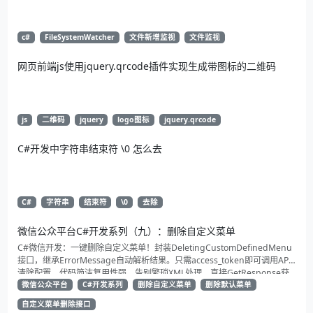
c#
FileSystemWatcher
文件新增监视
文件监视
网页前端js使用jquery.qrcode插件实现生成带图标的二维码
js
二维码
jquery
logo图标
jquery.qrcode
C#开发中字符串结束符 \0 怎么去
C#
字符串
结束符
\0
去除
微信公众平台C#开发系列（九）：删除自定义菜单
C#微信开发：一键删除自定义菜单！封装DeletingCustomDefinedMenu
接口，继承ErrorMessage自动解析结果。只需access_token即可调用API
清除配置。代码简洁复用性强，告别繁琐XML处理，直接GetResponse获
取状态。适合动态管理公众号的开发者，建议收藏备用！
微信公众平台
C#开发系列
删除自定义菜单
删除默认菜单
自定义菜单删除接口