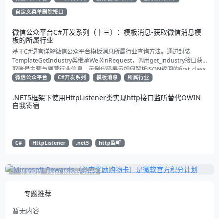
自定义菜单删除接口
微信公众平台C#开发系列（十三）：模板消息-获取微信消息模
板的所属行业
基于C#语言详解微信公众平台模板消息所属行业查询方法。通过封装
TemplateGetIndustry类继承WeiXinRequest，调用get_industry接口获
取账号主营与副营行业信息。示例代码展示如何解析JSON返回的first_class
与second_class数据，为开发者提供合规通知场景开发支持
微信公众平台
C#开发系列
模板消息
所属行业
.NET5框架下使用HttpListener类实现http接口监听替代OWIN
自我寄宿
C#
HttpListener
.net5
http监听
补充展位
Pages_Weblog_Get#2
专题推荐
暂无内容