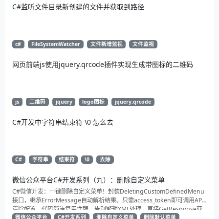
C#监听文件目录新创建的文件并获取到路径
c#
FileSystemWatcher
文件新增监视
文件监视
网页前端js使用jquery.qrcode插件实现生成带图标的二维码
js
二维码
jquery
logo图标
jquery.qrcode
C#开发中字符串结束符 \0 怎么去
C#
字符串
结束符
\0
去除
微信公众平台C#开发系列（九）：删除自定义菜单
C#微信开发：一键删除自定义菜单！封装DeletingCustomDefinedMenu
接口，继承ErrorMessage自动解析结果。只需access_token即可调用API
清除配置。代码简洁复用性强，告别繁琐XML处理，直接GetResponse获
取状态。适合动态管理公众号的开发者，建议收藏备用！
微信公众平台
C#开发系列
删除自定义菜单
删除默认菜单