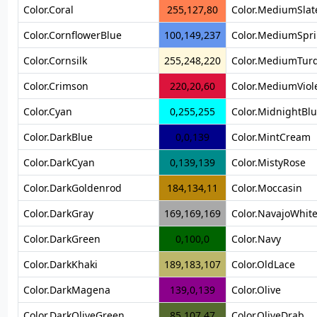
Color.Coral
255,127,80
Color.MediumSlat
Color.CornflowerBlue
100,149,237
Color.MediumSpr
Color.Cornsilk
255,248,220
Color.MediumTur
Color.Crimson
220,20,60
Color.MediumViol
Color.Cyan
0,255,255
Color.MidnightBl
Color.DarkBlue
0,0,139
Color.MintCream
Color.DarkCyan
0,139,139
Color.MistyRose
Color.DarkGoldenrod
184,134,11
Color.Moccasin
Color.DarkGray
169,169,169
Color.NavajoWhit
Color.DarkGreen
0,100,0
Color.Navy
Color.DarkKhaki
189,183,107
Color.OldLace
Color.DarkMagena
139,0,139
Color.Olive
Color.DarkOliveGreen
85,107,47
Color.OliveDrab