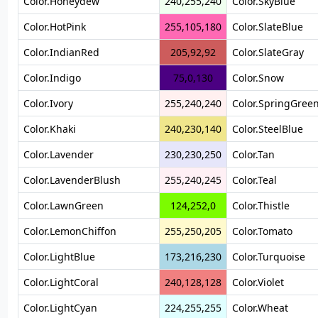
Color.Honeydew
240,255,240
Color.SkyBlue
Color.HotPink
255,105,180
Color.SlateBlue
Color.IndianRed
205,92,92
Color.SlateGray
Color.Indigo
75,0,130
Color.Snow
Color.Ivory
255,240,240
Color.SpringGree
Color.Khaki
240,230,140
Color.SteelBlue
Color.Lavender
230,230,250
Color.Tan
Color.LavenderBlush
255,240,245
Color.Teal
Color.LawnGreen
124,252,0
Color.Thistle
Color.LemonChiffon
255,250,205
Color.Tomato
Color.LightBlue
173,216,230
Color.Turquoise
Color.LightCoral
240,128,128
Color.Violet
Color.LightCyan
224,255,255
Color.Wheat