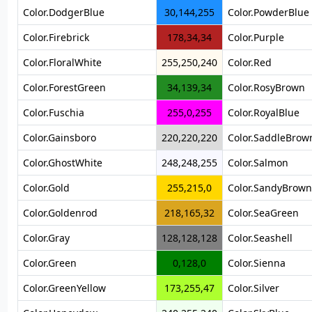
Color.DodgerBlue
30,144,255
Color.PowderBlue
Color.Firebrick
178,34,34
Color.Purple
Color.FloralWhite
255,250,240
Color.Red
Color.ForestGreen
34,139,34
Color.RosyBrown
Color.Fuschia
255,0,255
Color.RoyalBlue
Color.Gainsboro
220,220,220
Color.SaddleBrow
Color.GhostWhite
248,248,255
Color.Salmon
Color.Gold
255,215,0
Color.SandyBrown
Color.Goldenrod
218,165,32
Color.SeaGreen
Color.Gray
128,128,128
Color.Seashell
Color.Green
0,128,0
Color.Sienna
Color.GreenYellow
173,255,47
Color.Silver