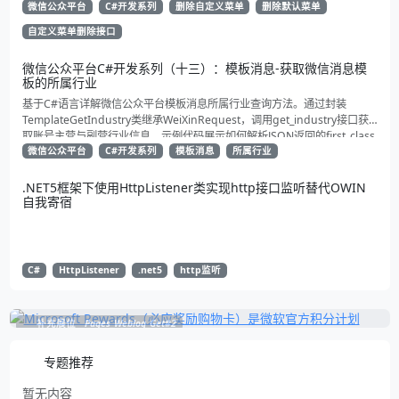
取状态。适合动态管理公众号的开发者，建议收藏备用！
微信公众平台
C#开发系列
删除自定义菜单
删除默认菜单
自定义菜单删除接口
微信公众平台C#开发系列（十三）：模板消息-获取微信消息模
板的所属行业
基于C#语言详解微信公众平台模板消息所属行业查询方法。通过封装
TemplateGetIndustry类继承WeiXinRequest，调用get_industry接口获
取账号主营与副营行业信息。示例代码展示如何解析JSON返回的first_class
与second_class数据，为开发者提供合规通知场景开发支持
微信公众平台
C#开发系列
模板消息
所属行业
.NET5框架下使用HttpListener类实现http接口监听替代OWIN
自我寄宿
C#
HttpListener
.net5
http监听
补充展位
Pages_Weblog_Get#2
专题推荐
暂无内容