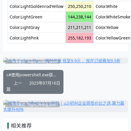
Color.LightGoldenrodYellow
250,250,210
Color.White
Color.LightGreen
144,238,144
Color.WhiteSmoke
Color.LightGray
211,211,211
Color.Yellow
Color.LightPink
255,182,193
Color.YellowGreen
补充展位
Pages_Weblog_Get#0
c#使用powershell.exe获取cpu的运行温度的简单例子
上一
2023年07月16日
篇
补充展位
Pages_Weblog_Get#1
相关推荐