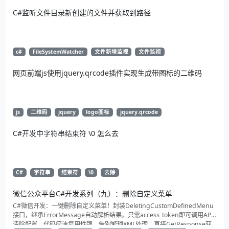
C#监听文件目录新创建的文件并获取到路径
c#
FileSystemWatcher
文件新增监视
文件监视
网页前端js使用jquery.qrcode插件实现生成带图标的二维码
js
二维码
jquery
logo图标
jquery.qrcode
C#开发中字符串结束符 \0 怎么去
C#
字符串
结束符
\0
去除
微信公众平台C#开发系列（九）：删除自定义菜单
C#微信开发：一键删除自定义菜单！封装DeletingCustomDefinedMenu
接口，继承ErrorMessage自动解析结果。只需access_token即可调用API
清除配置。代码简洁复用性强，告别繁琐XML处理，直接GetResponse获