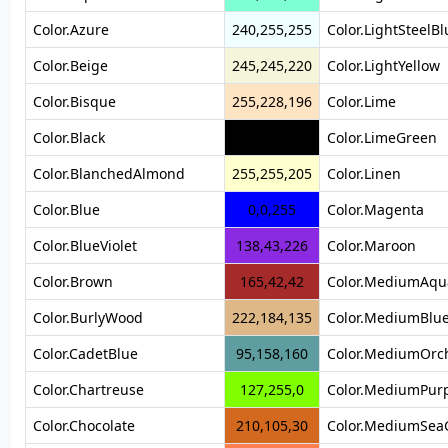
Color.Azure
240,255,255
Color.LightSteelBl
Color.Beige
245,245,220
Color.LightYellow
Color.Bisque
255,228,196
Color.Lime
Color.Black
0,0,0
Color.LimeGreen
Color.BlanchedAlmond
255,255,205
Color.Linen
Color.Blue
0,0,255
Color.Magenta
Color.BlueViolet
138,43,226
Color.Maroon
Color.Brown
165,42,42
Color.MediumAqu
Color.BurlyWood
222,184,135
Color.MediumBlu
Color.CadetBlue
95,158,160
Color.MediumOrc
Color.Chartreuse
127,255,0
Color.MediumPur
Color.Chocolate
210,105,30
Color.MediumSea