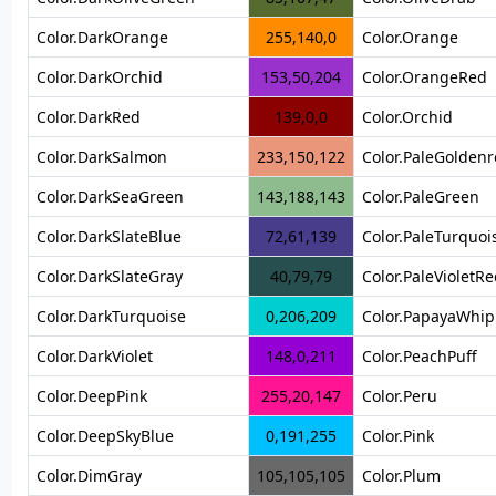
Color.DarkOrange
255,140,0
Color.Orange
Color.DarkOrchid
153,50,204
Color.OrangeRed
Color.DarkRed
139,0,0
Color.Orchid
Color.DarkSalmon
233,150,122
Color.PaleGolden
Color.DarkSeaGreen
143,188,143
Color.PaleGreen
Color.DarkSlateBlue
72,61,139
Color.PaleTurquoi
Color.DarkSlateGray
40,79,79
Color.PaleVioletRe
Color.DarkTurquoise
0,206,209
Color.PapayaWhip
Color.DarkViolet
148,0,211
Color.PeachPuff
Color.DeepPink
255,20,147
Color.Peru
Color.DeepSkyBlue
0,191,255
Color.Pink
Color.DimGray
105,105,105
Color.Plum