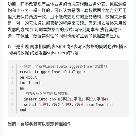
功能，在不改变现有主体业务的情况实现新业务分支，数据源结
构和主业务一模一样的，可以认为是同一套数据两个地方分开用
但又要保持两边一致，且不能改变现有的业务结构，数据来源也
是一对一的无法通过部署新的程序来实现。思来想去最终采用触
发器的方式 实现副本数据库的形式copy到副本表 执行其他业
务，在保证了数据实时性的同时也缓解主表的数据查询压力。
以下是实现 两张相同的表A和B 向A表写入数据的同时也往B插入
同样的数据 的触发器sqlserver的写法
--创建一个名为InsertDataTigger的Insert触发器 
create
trigger
 InsertDataTigger
on
 dbo.A
for
insert
as
---往B表插入当前新增的数据
insert into
 dbo.B(字段
1
,字段
2
,字段
3
,字段
4
)
select
 字段
1
,字段
2
,字段
3
,字段
4
from
 Inserted
end
当同一台服务器可以实现跨库操作