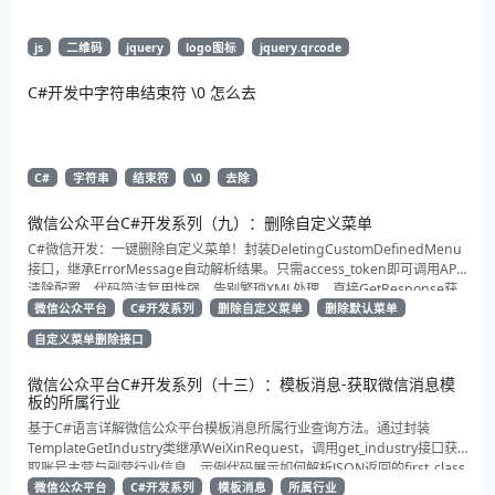
js
二维码
jquery
logo图标
jquery.qrcode
C#开发中字符串结束符 \0 怎么去
C#
字符串
结束符
\0
去除
微信公众平台C#开发系列（九）：删除自定义菜单
C#微信开发：一键删除自定义菜单！封装DeletingCustomDefinedMenu
接口，继承ErrorMessage自动解析结果。只需access_token即可调用API
清除配置。代码简洁复用性强，告别繁琐XML处理，直接GetResponse获
取状态。适合动态管理公众号的开发者，建议收藏备用！
微信公众平台
C#开发系列
删除自定义菜单
删除默认菜单
自定义菜单删除接口
微信公众平台C#开发系列（十三）：模板消息-获取微信消息模
板的所属行业
基于C#语言详解微信公众平台模板消息所属行业查询方法。通过封装
TemplateGetIndustry类继承WeiXinRequest，调用get_industry接口获
取账号主营与副营行业信息。示例代码展示如何解析JSON返回的first_class
与second_class数据，为开发者提供合规通知场景开发支持
微信公众平台
C#开发系列
模板消息
所属行业