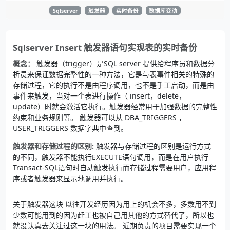
Sqlserver
触发器
实时备份
数据库变动
Sqlserver Insert 触发器语句实现表的实时备份
概念：
触发器（trigger）是SQL server 提供给程序员和数据分
析员来保证数据完整性的一种方法，它是与表事件相关的特殊的
存储过程，它的执行不是由程序调用，也不是手工启动，而是由
事件来触发，当对一个表进行操作（ insert，delete，
update）时就会激活它执行。触发器经常用于加强数据的完整性
约束和业务规则等。 触发器可以从 DBA_TRIGGERS ，
USER_TRIGGERS 数据字典中查到。
触发器和存储过程的区别:
触发器与存储过程的区别是运行方式
的不同，触发器不能执行EXECUTE语句调用，而是在用户执行
Transact-SQL语句时自动触发执行而存储过程需要用户，应用程
序或者触发器来显示地调用并执行。
关于触发器这块 以往开发经历因为用上的机会不多，多数用不到
少数可能用到的因为赶工也被自己用其他的方式替代了，所以也
就没认真去关注过这一块的用法。 近期负责的项目需要实现一个