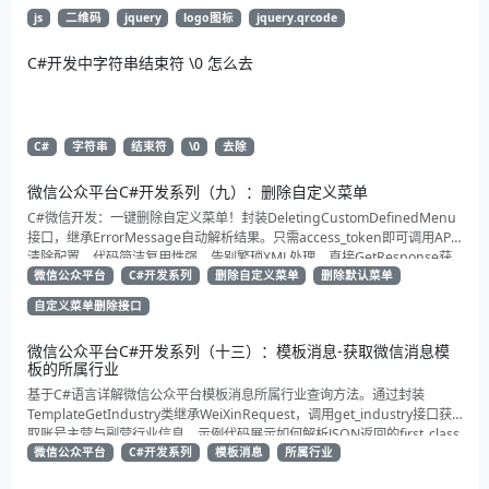
js
二维码
jquery
logo图标
jquery.qrcode
C#开发中字符串结束符 \0 怎么去
C#
字符串
结束符
\0
去除
微信公众平台C#开发系列（九）：删除自定义菜单
C#微信开发：一键删除自定义菜单！封装DeletingCustomDefinedMenu
接口，继承ErrorMessage自动解析结果。只需access_token即可调用API
清除配置。代码简洁复用性强，告别繁琐XML处理，直接GetResponse获
取状态。适合动态管理公众号的开发者，建议收藏备用！
微信公众平台
C#开发系列
删除自定义菜单
删除默认菜单
自定义菜单删除接口
微信公众平台C#开发系列（十三）：模板消息-获取微信消息模
板的所属行业
基于C#语言详解微信公众平台模板消息所属行业查询方法。通过封装
TemplateGetIndustry类继承WeiXinRequest，调用get_industry接口获
取账号主营与副营行业信息。示例代码展示如何解析JSON返回的first_class
与second_class数据，为开发者提供合规通知场景开发支持
微信公众平台
C#开发系列
模板消息
所属行业