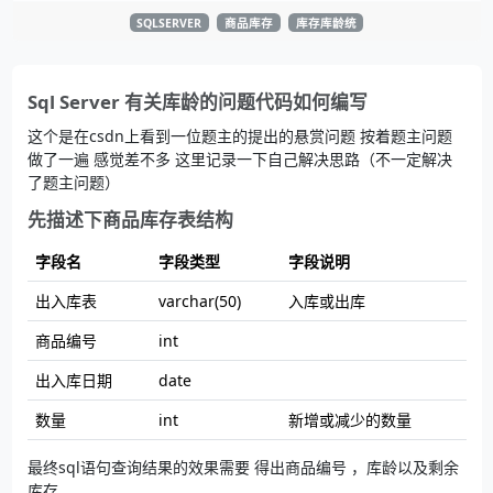
SQLSERVER
商品库存
库存库龄统
Sql Server 有关库龄的问题代码如何编写
这个是在csdn上看到一位题主的提出的悬赏问题 按着题主问题
做了一遍 感觉差不多 这里记录一下自己解决思路（不一定解决
了题主问题）
先描述下商品库存表结构
字段名
字段类型
字段说明
出入库表
varchar(50)
入库或出库
商品编号
int
出入库日期
date
数量
int
新增或减少的数量
最终sql语句查询结果的效果需要 得出商品编号 ，库龄以及剩余
库存