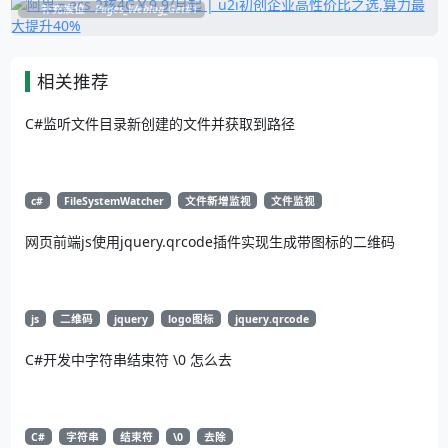
补充展位
Pages_Weblog_Get#1
相关推荐
C#监听文件目录新创建的文件并获取到路径
c#
FileSystemWatcher
文件新增监视
文件监视
网页前端js使用jquery.qrcode插件实现生成带图标的二维码
js
二维码
jquery
logo图标
jquery.qrcode
C#开发中字符串结束符 \0 怎么去
C#
字符串
结束符
\0
去除