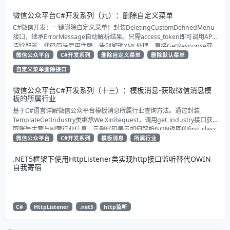
微信公众平台C#开发系列（九）：删除自定义菜单
C#微信开发：一键删除自定义菜单！封装DeletingCustomDefinedMenu
接口，继承ErrorMessage自动解析结果。只需access_token即可调用API
清除配置。代码简洁复用性强，告别繁琐XML处理，直接GetResponse获
取状态。适合动态管理公众号的开发者，建议收藏备用！
微信公众平台
C#开发系列
删除自定义菜单
删除默认菜单
自定义菜单删除接口
微信公众平台C#开发系列（十三）：模板消息-获取微信消息模
板的所属行业
基于C#语言详解微信公众平台模板消息所属行业查询方法。通过封装
TemplateGetIndustry类继承WeiXinRequest，调用get_industry接口获
取账号主营与副营行业信息。示例代码展示如何解析JSON返回的first_class
与second_class数据，为开发者提供合规通知场景开发支持
微信公众平台
C#开发系列
模板消息
所属行业
.NET5框架下使用HttpListener类实现http接口监听替代OWIN
自我寄宿
C#
HttpListener
.net5
http监听