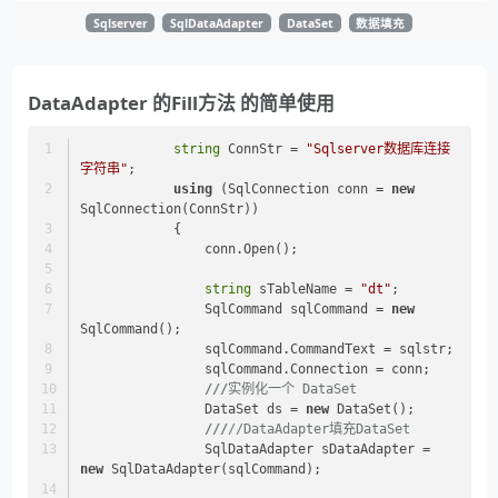
Sqlserver
SqlDataAdapter
DataSet
数据填充
DataAdapter 的Fill方法 的简单使用
string
 ConnStr = 
"Sqlserver数据库连接
字符串"
;
using
 (SqlConnection conn = 
new
SqlConnection(ConnStr))
            {
                conn.Open();
string
 sTableName = 
"dt"
;
                SqlCommand sqlCommand = 
new
SqlCommand();
                sqlCommand.CommandText = sqlstr;
                sqlCommand.Connection = conn;
///
实例化一个 DataSet
                DataSet ds = 
new
 DataSet();
///
//DataAdapter填充DataSet
                SqlDataAdapter sDataAdapter = 
new
 SqlDataAdapter(sqlCommand);