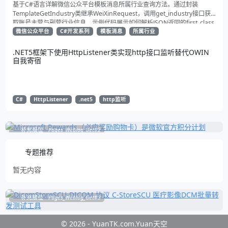
基于C#语言详解微信公众平台模板消息所属行业查询方法。通过封装
TemplateGetIndustry类继承WeiXinRequest，调用get_industry接口获
取账号主营与副营行业信息。示例代码展示如何解析JSON返回的first_class
与second_class数据，为开发者提供合规通知场景开发支持
微信公众平台
C#开发系列
模板消息
所属行业
.NET5框架下使用HttpListener类实现http接口监听替代OWIN
自我寄宿
C#
HttpListener
.net5
http监听
补充展位
Pages_Weblog_Get#2
专题推荐
暂无内容
补充展位
Pages_Weblog_Get#3
© 2026 - YuanTK.com.Yuan天空