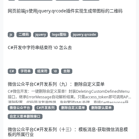
网页前端js使用jquery.qrcode插件实现生成带图标的二维码
js
二维码
jquery
logo图标
jquery.qrcode
C#开发中字符串结束符 \0 怎么去
C#
字符串
结束符
\0
去除
微信公众平台C#开发系列（九）：删除自定义菜单
C#微信开发：一键删除自定义菜单！封装DeletingCustomDefinedMenu
接口，继承ErrorMessage自动解析结果。只需access_token即可调用API
清除配置。代码简洁复用性强，告别繁琐XML处理，直接GetResponse获
取状态。适合动态管理公众号的开发者，建议收藏备用！
微信公众平台
C#开发系列
删除自定义菜单
删除默认菜单
自定义菜单删除接口
微信公众平台C#开发系列（十三）：模板消息-获取微信消息模
板的所属行业