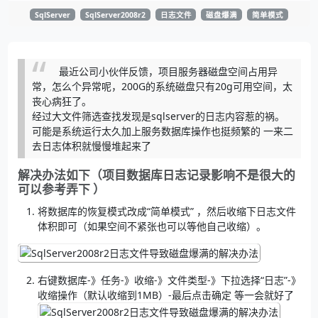
SqlServer
SqlServer2008r2
日志文件
磁盘爆满
简单模式
最近公司小伙伴反馈，项目服务器磁盘空间占用异
常，怎么个异常呢，200G的系统磁盘只有20g可用空间，太
丧心病狂了。
经过大文件筛选查找发现是sqlserver的日志内容惹的祸。
可能是系统运行太久加上服务数据库操作也挺频繁的 一来二
去日志体积就慢慢堆起来了
解决办法如下（项目数据库日志记录影响不是很大的
可以参考弄下 ）
将数据库的恢复模式改成“简单模式” ，然后收缩下日志文件
体积即可（如果空间不紧张也可以等他自己收缩）。
右键数据库-》任务-》收缩-》文件类型-》下拉选择“日志”-》
收缩操作（默认收缩到1MB）-最后点击确定 等一会就好了