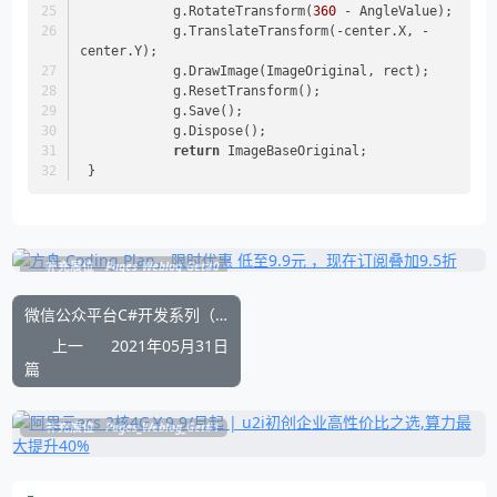
            g.RotateTransform(
360
 - AngleValue);
            g.TranslateTransform(-center.X, -
center.Y);
            g.DrawImage(ImageOriginal, rect);
            g.ResetTransform();
            g.Save();
            g.Dispose();
return
 ImageBaseOriginal;
 }
补充展位
Pages_Weblog_Get#0
微信公众平台C#开发系列（三）：公众平台接入
上一
2021年05月31日
篇
补充展位
Pages_Weblog_Get#1