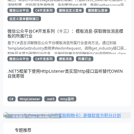
清除配置。代码简洁复用性强，告别繁琐XML处理，直接GetResponse获
取状态。适合动态管理公众号的开发者，建议收藏备用！
微信公众平台
C#开发系列
删除自定义菜单
删除默认菜单
自定义菜单删除接口
微信公众平台C#开发系列（十三）：模板消息-获取微信消息模
板的所属行业
基于C#语言详解微信公众平台模板消息所属行业查询方法。通过封装
TemplateGetIndustry类继承WeiXinRequest，调用get_industry接口获
取账号主营与副营行业信息。示例代码展示如何解析JSON返回的first_class
与second_class数据，为开发者提供合规通知场景开发支持
微信公众平台
C#开发系列
模板消息
所属行业
.NET5框架下使用HttpListener类实现http接口监听替代OWIN
自我寄宿
C#
HttpListener
.net5
http监听
补充展位
Pages_Weblog_Get#2
专题推荐