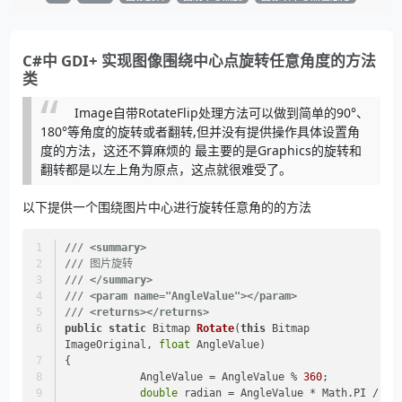
C#中 GDI+ 实现图像围绕中心点旋转任意角度的方法
类
Image自带RotateFlip处理方法可以做到简单的90°、
180°等角度的旋转或者翻转,但并没有提供操作具体设置角
度的方法，这还不算麻烦的 最主要的是Graphics的旋转和
翻转都是以左上角为原点，这点就很难受了。
以下提供一个围绕图片中心进行旋转任意角的的方法
///
<summary>
///
 图片旋转
///
</summary>
///
<param name="AngleValue">
</param>
///
<returns>
</returns>
public
static
 Bitmap 
Rotate
(
this
 Bitmap 
ImageOriginal, 
float
 AngleValue
)
{
            AngleValue = AngleValue % 
360
;
double
 radian = AngleValue * Math.PI / 