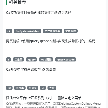
相关推荐
C#监听文件目录新创建的文件并获取到路径
c#
FileSystemWatcher
文件新增监视
文件监视
网页前端js使用jquery.qrcode插件实现生成带图标的二维码
js
二维码
jquery
logo图标
jquery.qrcode
C#开发中字符串结束符 \0 怎么去
C#
字符串
结束符
\0
去除
微信公众平台C#开发系列（九）：删除自定义菜单
C#微信开发：一键删除自定义菜单！封装DeletingCustomDefinedMenu
接口，继承ErrorMessage自动解析结果。只需access_token即可调用API