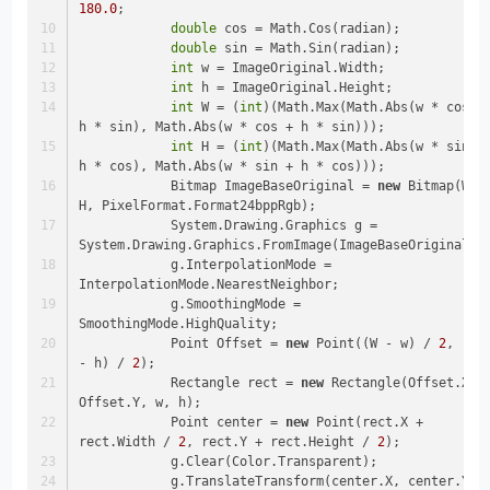
180.0
;
double
 cos = Math.Cos(radian);
double
 sin = Math.Sin(radian);
int
 w = ImageOriginal.Width;
int
 h = ImageOriginal.Height;
int
 W = (
int
)(Math.Max(Math.Abs(w * cos - 
h * sin), Math.Abs(w * cos + h * sin)));
int
 H = (
int
)(Math.Max(Math.Abs(w * sin - 
h * cos), Math.Abs(w * sin + h * cos)));
            Bitmap ImageBaseOriginal = 
new
 Bitmap(W, 
H, PixelFormat.Format24bppRgb);
            System.Drawing.Graphics g = 
System.Drawing.Graphics.FromImage(ImageBaseOriginal);
            g.InterpolationMode = 
InterpolationMode.NearestNeighbor;
            g.SmoothingMode = 
SmoothingMode.HighQuality;
            Point Offset = 
new
 Point((W - w) / 
2
, (H 
- h) / 
2
);
            Rectangle rect = 
new
 Rectangle(Offset.X, 
Offset.Y, w, h);
            Point center = 
new
 Point(rect.X + 
rect.Width / 
2
, rect.Y + rect.Height / 
2
);
            g.Clear(Color.Transparent);
            g.TranslateTransform(center.X, center.Y);