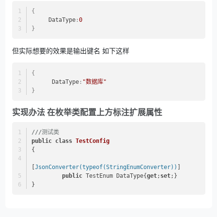
{
     DataType
:
0
}
但实际想要的效果是输出键名 如下这样
{
      DataType
:
"数据库"
}
实现办法 在枚举类配置上方标注扩展属性
///
测试类
public
class
TestConfig
{
[
JsonConverter(typeof(StringEnumConverter))
]
public
 TestEnum DataType{
get
;
set
;}
}