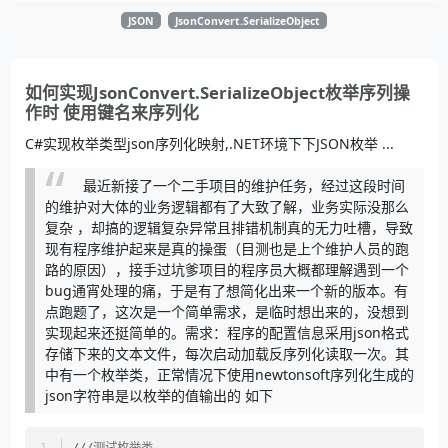
JSON
JsonConvert.SerializeObject
如何实现JsonConvert.SerializeObject枚举序列操
作时 使用键名来序列化
C#实现枚举类型json序列化映射,.NET环境下下JSON枚举 ...
最近新接了一个二手项目的维护任务，经过这段时间
的维护对大体的业务逻辑都有了大致了解，业务实际没那么
复杂 ，却搞的逻辑复杂异常且排错机制真的无力吐槽，导致
现有程序维护起来是真的操蛋（目测也是上个维护人员的跑
路的原因），接手过坑爹项目的程序员大概都理解遇到一个
bug通宵处理的痛，于是有了想简化出来一个新的版本。有
点跑题了，
这次是一个简单需求，是临时想出来的，没想到
实现起来还挺简单的。
需求：程序的配置信息采用json格式
存储下来的文本文件，每次启动加载反序列化读取一次。其
中有一个枚举类，正常情况下使用newtonsoft序列化生成的
json字符串是以枚举的值输出的 如下