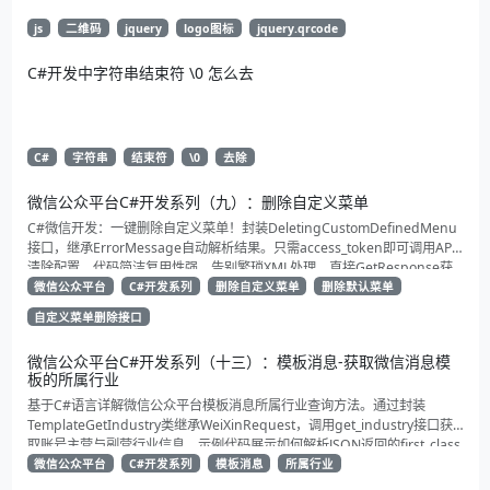
js
二维码
jquery
logo图标
jquery.qrcode
C#开发中字符串结束符 \0 怎么去
C#
字符串
结束符
\0
去除
微信公众平台C#开发系列（九）：删除自定义菜单
C#微信开发：一键删除自定义菜单！封装DeletingCustomDefinedMenu
接口，继承ErrorMessage自动解析结果。只需access_token即可调用API
清除配置。代码简洁复用性强，告别繁琐XML处理，直接GetResponse获
取状态。适合动态管理公众号的开发者，建议收藏备用！
微信公众平台
C#开发系列
删除自定义菜单
删除默认菜单
自定义菜单删除接口
微信公众平台C#开发系列（十三）：模板消息-获取微信消息模
板的所属行业
基于C#语言详解微信公众平台模板消息所属行业查询方法。通过封装
TemplateGetIndustry类继承WeiXinRequest，调用get_industry接口获
取账号主营与副营行业信息。示例代码展示如何解析JSON返回的first_class
与second_class数据，为开发者提供合规通知场景开发支持
微信公众平台
C#开发系列
模板消息
所属行业