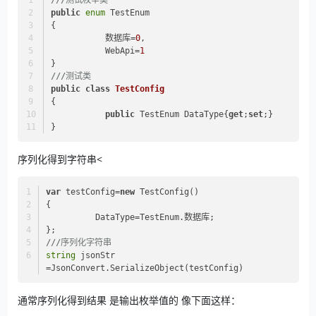
///
测试枚举类
public
enum
 TestEnum
{
           数据库=
0
,
           WebApi=
1
}
///
测试类
public
class
TestConfig
{
public
 TestEnum DataType{
get
;
set
;}
}
序列化得到字符串<
var
 testConfig=
new
 TestConfig()
{
          DataType=TestEnum.数据库;
};
///
序列化字符串
string
 jsonStr 
=JsonConvert.SerializeObject(testConfig)
通常序列化得到结果 是输出枚举值的 像下面这样：