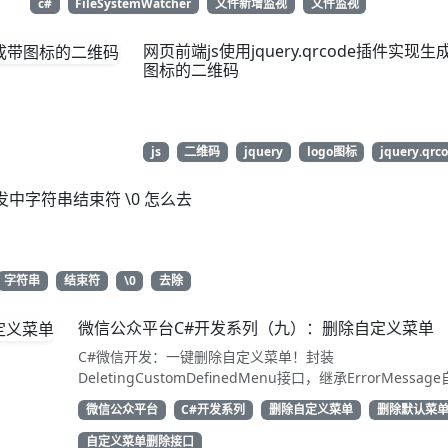
c#
FileSystemWatcher
文件新增监视
文件监视
网页前端js使用jquery.qrcode插件实现生
图标的二维码
js
二维码
jquery
logo图标
jquery.qrc
发中字符串结束符 \0 怎么去
字符串
结束符
\0
去除
微信公众平台C#开发系列（九）：删除自定义菜单
C#微信开发：一键删除自定义菜单！封装
DeletingCustomDefinedMenu接口，继承ErrorMessag
解析结果。只需access_token即可调用API清除配置。代码
微信公众平台
C#开发系列
删除自定义菜单
删除默认菜
用性强，告别繁琐XML处理，直接GetResponse获取状态
动态管理公众号的开发者，建议收藏备用！
自定义菜单删除接口