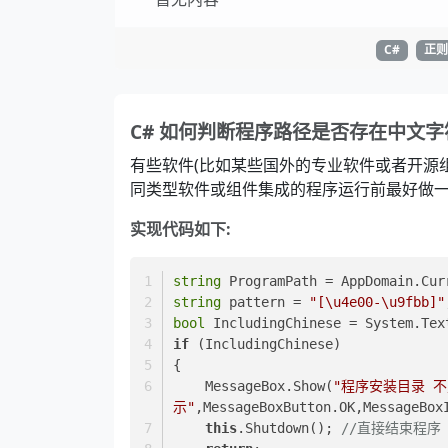
C#
正则
C# 如何判断程序路径是否存在中文字
有些软件(比如某些国外的专业软件或者开源组
同类型软件或组件集成的程序运行前最好做
实现代码如下:
string
 ProgramPath = AppDomain.Cur
string
 pattern = 
"[\u4e00-\u9fbb]"
bool
if
 (IncludingChinese)  
{  
    MessageBox.Show(
"程序安装目录 
示"
,MessageBoxButton.OK,MessageBox
this
.Shutdown(); 
//直接结束程序