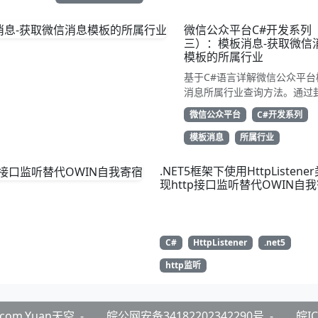
微信公众平台C#开发系列
三）：模板消息-获取微信
模板的所属行业
基于C#语言详解微信公众平台
消息所属行业查询方法。通过
TemplateGetIndustry类继承
微信公众平台
C#开发系列
WeiXinRequest，调用
get_industry接口获取账号
模板消息
所属行业
副营行业信息。示例代码展示
解析JSON返回的first_class与
.NET5框架下使用HttpListene
second_class数据，为开发
现http接口监听替代OWIN自
合规通知场景开发支持
C#
HttpListener
.net5
http监听
K.com.Yuan天空
-
皖公网安备34182202342290号
-
皖IC