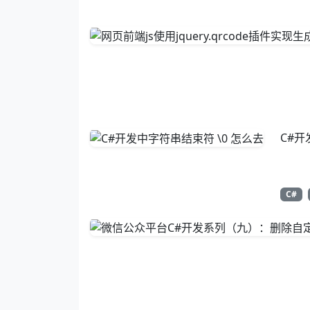
C#开
C#