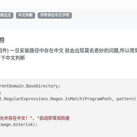
表达式
中文判断
字符存在中文字符
符
件) 一旦安装路径中存在中文 就会出现莫名奇妙的问题,所以用
一下中文判断
rentDomain.BaseDirectory;  
;  
不允许存在中文！"
, 
"启动异常风险提   
Image.Asterisk);  