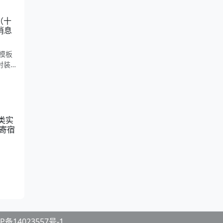
（十
消息
模板
封装
主营与
如何
r类实
者提供
我寄宿
P备14023557号-1