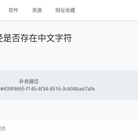
软件
资源
网址收藏
径是否存在中文字符
补充展位
#439f4665-f145-4f34-8516-3c604bad7afe
润色