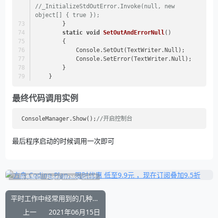
//_InitializeStdOutError.Invoke(null, new 
object[] { true });
        }
static
void
SetOutAndErrorNull
()
        {
            Console.SetOut(TextWriter.Null);
            Console.SetError(TextWriter.Null);
        }
    }
最终代码调用实例
 ConsoleManager.Show();
//开启控制台
最后程序启动的时候调用一次即可
补充展位
Pages_Weblog_Get#0
平时工作中经常用到的几种正则表达式写法
上一
2021年06月15日