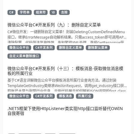
C#
字符串
结束符
\0
去除
微信公众平台C#开发系列（九）：删除自定义菜单
C#微信开发：一键删除自定义菜单！封装DeletingCustomDefinedMenu
接口，继承ErrorMessage自动解析结果。只需access_token即可调用API
清除配置。代码简洁复用性强，告别繁琐XML处理，直接GetResponse获
取状态。适合动态管理公众号的开发者，建议收藏备用！
微信公众平台
C#开发系列
删除自定义菜单
删除默认菜单
自定义菜单删除接口
微信公众平台C#开发系列（十三）：模板消息-获取微信消息模
板的所属行业
基于C#语言详解微信公众平台模板消息所属行业查询方法。通过封装
TemplateGetIndustry类继承WeiXinRequest，调用get_industry接口获
取账号主营与副营行业信息。示例代码展示如何解析JSON返回的first_class
与second_class数据，为开发者提供合规通知场景开发支持
微信公众平台
C#开发系列
模板消息
所属行业
.NET5框架下使用HttpListener类实现http接口监听替代OWIN
自我寄宿