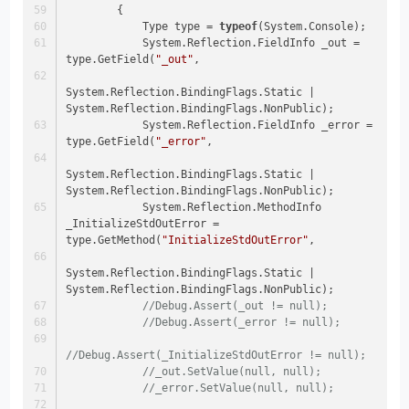
        {
            Type type = 
typeof
(System.Console);
            System.Reflection.FieldInfo _out = 
type.GetField(
"_out"
,
System.Reflection.BindingFlags.Static | 
System.Reflection.BindingFlags.NonPublic);
            System.Reflection.FieldInfo _error = 
type.GetField(
"_error"
,
System.Reflection.BindingFlags.Static | 
System.Reflection.BindingFlags.NonPublic);
            System.Reflection.MethodInfo 
_InitializeStdOutError = 
type.GetMethod(
"InitializeStdOutError"
,
System.Reflection.BindingFlags.Static | 
System.Reflection.BindingFlags.NonPublic);
//Debug.Assert(_out != null);
//Debug.Assert(_error != null);
//Debug.Assert(_InitializeStdOutError != null);
//_out.SetValue(null, null);
//_error.SetValue(null, null);