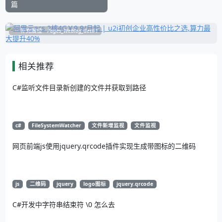
篇
补充展位
Pages_Weblog_Get#1
相关推荐
C#监听文件目录新创建的文件并获取到路径
c#
FileSystemWatcher
文件新增监视
文件监视
网页前端js使用jquery.qrcode插件实现生成带图标的二维码
js
二维码
jquery
logo图标
jquery.qrcode
C#开发中字符串结束符 \0 怎么去