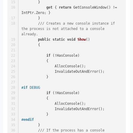
        }
get
 { 
return
 GetConsoleWindow() != 
IntPtr.Zero; }
        }
///
 Creates a new console instance if 
the process is not attached to a console 
already.  
public
static
void
Show
()
        {
if
 (!HasConsole)
            {
                AllocConsole();
                InvalidateOutAndError();
            }
#
if
 DEBUG
if
 (!HasConsole)
            {
                AllocConsole();
                InvalidateOutAndError();
            }
#
endif
        }
///
 If the process has a console 