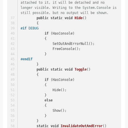
attached to it, it will be detached and no 
longer visible. Writing to the System.Console is 
still possible, but no output will be shown.   
public
static
void
Hide
()
        {
#
if
 DEBUG
if
 (HasConsole)
            {
                SetOutAndErrorNull();
                FreeConsole();
            }
#
endif
        }
public
static
void
Toggle
()
        {
if
 (HasConsole)
            {
                Hide();
            }
else
            {
                Show();
            }
        }
static
void
InvalidateOutAndError
()