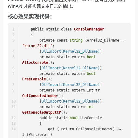
WinAPI 才能实现文本日志的输出。
核心效果实现代码：
public
static
class
ConsoleManager
    {
private
const
string
 Kernel32_DllName = 
"kernel32.dll"
;
        [
DllImport(Kernel32_DllName)
]
private
static
extern
bool
AllocConsole
()
;
        [
DllImport(Kernel32_DllName)
]
private
static
extern
bool
FreeConsole
()
;
        [
DllImport(Kernel32_DllName)
]
private
static
extern
 IntPtr 
GetConsoleWindow
()
;
        [
DllImport(Kernel32_DllName)
]
private
static
extern
int
GetConsoleOutputCP
()
;
public
static
bool
 HasConsole
        {
get
 { 
return
 GetConsoleWindow() != 
IntPtr.Zero; }