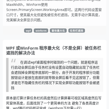
MaxWidth，WinForm使用
Screen.PrimaryScreen.WorkingArea即可。这两行代码设置窗
口尺寸，使其最大化但避免被任务栏遮挡，无需手动计算高度，
完美解决全屏显示问题。
wpf
winform
窗体最大化
任务栏遮挡
WPF 或WinForm 程序最大化（不是全屏）被任务栏
遮挡的解决办法
在调试wpf桌面程序时碰到的一个问题，就是程序运
行启动全屏后由于任务栏没有设置自动隐藏就出现了任务栏
会遮挡掉全屏程序底部的一部分，由于开发的程序部分功能
按钮设计是放在底部的就导致全屏后看不见这按钮了，但需
求是在不隐藏任务栏的情况下实现全屏软功能按钮不会被遮
挡
原本是打算计算任务栏的高度然后计算屏幕可视区域高度然后写
死窗体高度，后面找到了一个更简单的方法 避免了各类高度计
算，wpf两行代码即可完成（winform下仅需一行）