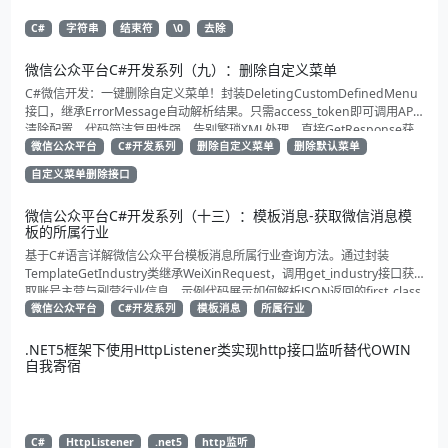
C#
字符串
结束符
\0
去除
微信公众平台C#开发系列（九）：删除自定义菜单
C#微信开发：一键删除自定义菜单！封装DeletingCustomDefinedMenu
接口，继承ErrorMessage自动解析结果。只需access_token即可调用API
清除配置。代码简洁复用性强，告别繁琐XML处理，直接GetResponse获
取状态。适合动态管理公众号的开发者，建议收藏备用！
微信公众平台
C#开发系列
删除自定义菜单
删除默认菜单
自定义菜单删除接口
微信公众平台C#开发系列（十三）：模板消息-获取微信消息模
板的所属行业
基于C#语言详解微信公众平台模板消息所属行业查询方法。通过封装
TemplateGetIndustry类继承WeiXinRequest，调用get_industry接口获
取账号主营与副营行业信息。示例代码展示如何解析JSON返回的first_class
与second_class数据，为开发者提供合规通知场景开发支持
微信公众平台
C#开发系列
模板消息
所属行业
.NET5框架下使用HttpListener类实现http接口监听替代OWIN
自我寄宿
C#
HttpListener
.net5
http监听