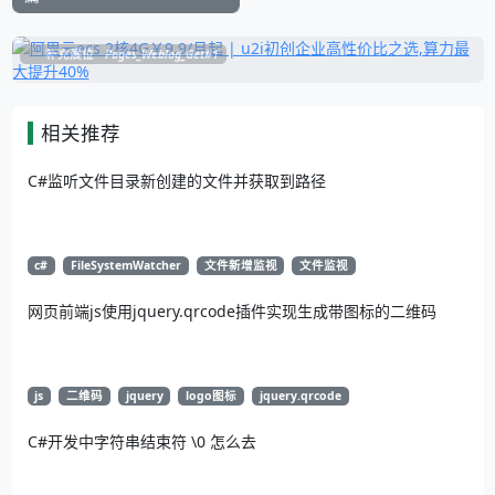
补充展位
Pages_Weblog_Get#1
相关推荐
C#监听文件目录新创建的文件并获取到路径
c#
FileSystemWatcher
文件新增监视
文件监视
网页前端js使用jquery.qrcode插件实现生成带图标的二维码
js
二维码
jquery
logo图标
jquery.qrcode
C#开发中字符串结束符 \0 怎么去