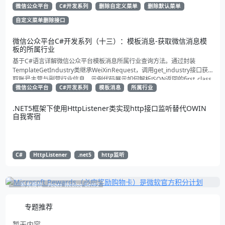
取状态。适合动态管理公众号的开发者，建议收藏备用！
微信公众平台
C#开发系列
删除自定义菜单
删除默认菜单
自定义菜单删除接口
微信公众平台C#开发系列（十三）：模板消息-获取微信消息模
板的所属行业
基于C#语言详解微信公众平台模板消息所属行业查询方法。通过封装
TemplateGetIndustry类继承WeiXinRequest，调用get_industry接口获
取账号主营与副营行业信息。示例代码展示如何解析JSON返回的first_class
与second_class数据，为开发者提供合规通知场景开发支持
微信公众平台
C#开发系列
模板消息
所属行业
.NET5框架下使用HttpListener类实现http接口监听替代OWIN
自我寄宿
C#
HttpListener
.net5
http监听
补充展位
Pages_Weblog_Get#2
专题推荐
暂无内容