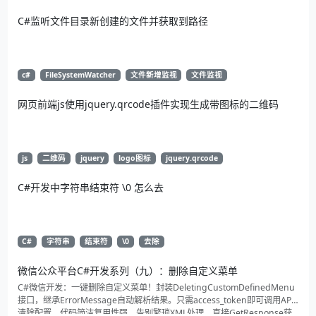
C#监听文件目录新创建的文件并获取到路径
c#
FileSystemWatcher
文件新增监视
文件监视
网页前端js使用jquery.qrcode插件实现生成带图标的二维码
js
二维码
jquery
logo图标
jquery.qrcode
C#开发中字符串结束符 \0 怎么去
C#
字符串
结束符
\0
去除
微信公众平台C#开发系列（九）：删除自定义菜单
C#微信开发：一键删除自定义菜单！封装DeletingCustomDefinedMenu
接口，继承ErrorMessage自动解析结果。只需access_token即可调用API
清除配置。代码简洁复用性强，告别繁琐XML处理，直接GetResponse获